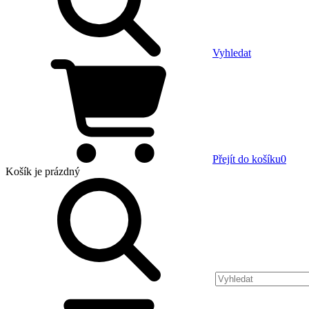
Vyhledat
Přejít do košíku
0
Košík
je prázdný