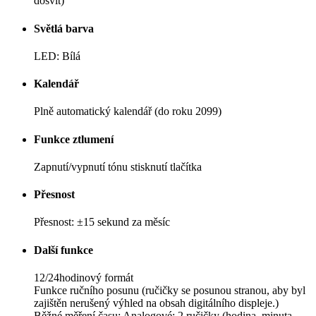
dosvit)
Světlá barva
LED: Bílá
Kalendář
Plně automatický kalendář (do roku 2099)
Funkce ztlumení
Zapnutí/vypnutí tónu stisknutí tlačítka
Přesnost
Přesnost: ±15 sekund za měsíc
Další funkce
12/24hodinový formát
Funkce ručního posunu (ručičky se posunou stranou, aby byl
zajištěn nerušený výhled na obsah digitálního displeje.)
Běžné měření času: Analogové: 2 ručičky (hodina, minuta