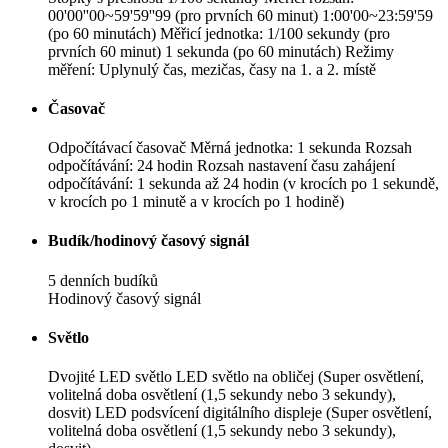
00'00''00~59'59''99 (pro prvních 60 minut) 1:00'00~23:59'59
(po 60 minutách) Měřicí jednotka: 1/100 sekundy (pro
prvních 60 minut) 1 sekunda (po 60 minutách) Režimy
měření: Uplynulý čas, mezičas, časy na 1. a 2. místě
Časovač
Odpočítávací časovač Měrná jednotka: 1 sekunda Rozsah
odpočítávání: 24 hodin Rozsah nastavení času zahájení
odpočítávání: 1 sekunda až 24 hodin (v krocích po 1 sekundě,
v krocích po 1 minutě a v krocích po 1 hodině)
Budík/hodinový časový signál
5 denních budíků
Hodinový časový signál
Světlo
Dvojité LED světlo LED světlo na obličej (Super osvětlení,
volitelná doba osvětlení (1,5 sekundy nebo 3 sekundy),
dosvit) LED podsvícení digitálního displeje (Super osvětlení,
volitelná doba osvětlení (1,5 sekundy nebo 3 sekundy),