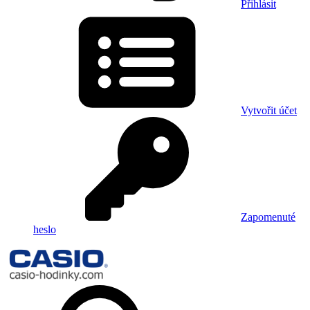
Přihlásit
Vytvořit účet
Zapomenuté
heslo