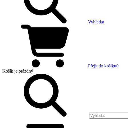
Vyhledat
Přejít do košíku
0
Košík
je prázdný