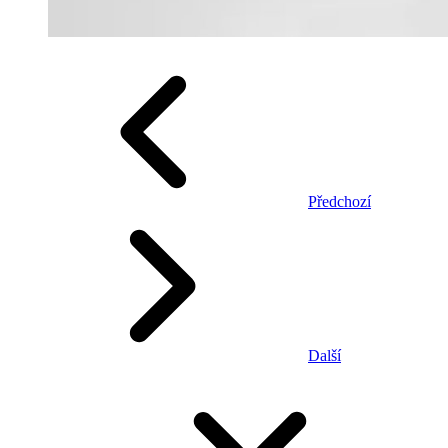
Předchozí
Další