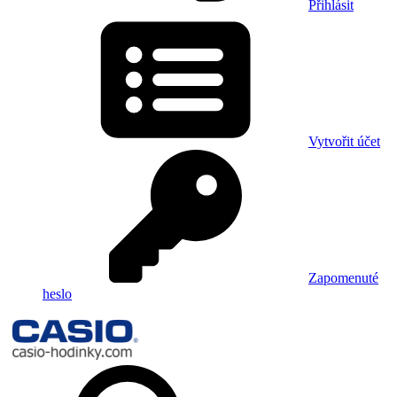
Přihlásit
Vytvořit účet
Zapomenuté
heslo