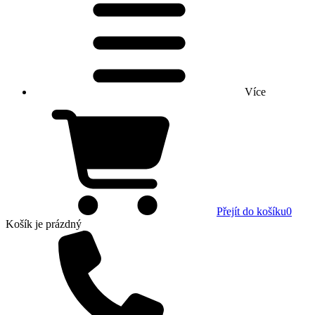
Více
Přejít do košíku
0
Košík
je prázdný