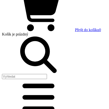
Přejít do košíku
0
Košík
je prázdný