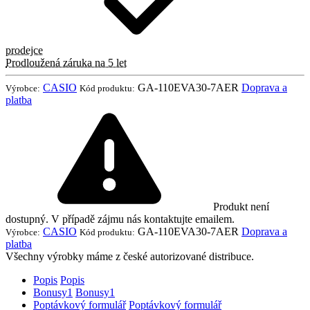
prodejce
Prodloužená záruka na 5 let
CASIO
GA-110EVA30-7AER
Doprava a
Výrobce:
Kód produktu:
platba
Produkt není
dostupný. V případě zájmu nás kontaktujte emailem.
CASIO
GA-110EVA30-7AER
Doprava a
Výrobce:
Kód produktu:
platba
Všechny výrobky máme z české autorizované distribuce.
Popis
Popis
Bonusy
1
Bonusy
1
Poptávkový formulář
Poptávkový formulář