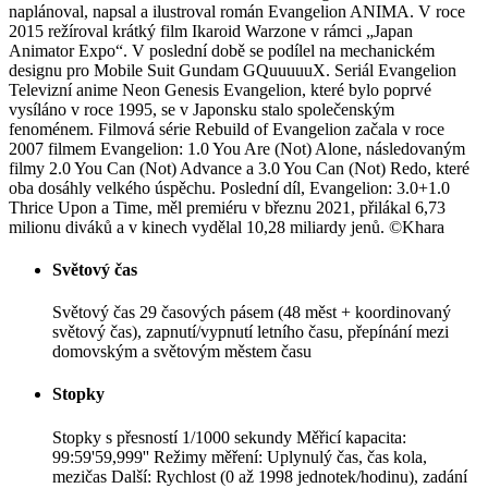
naplánoval, napsal a ilustroval román Evangelion ANIMA. V roce
2015 režíroval krátký film Ikaroid Warzone v rámci „Japan
Animator Expo“. V poslední době se podílel na mechanickém
designu pro Mobile Suit Gundam GQuuuuuX. Seriál Evangelion
Televizní anime Neon Genesis Evangelion, které bylo poprvé
vysíláno v roce 1995, se v Japonsku stalo společenským
fenoménem. Filmová série Rebuild of Evangelion začala v roce
2007 filmem Evangelion: 1.0 You Are (Not) Alone, následovaným
filmy 2.0 You Can (Not) Advance a 3.0 You Can (Not) Redo, které
oba dosáhly velkého úspěchu. Poslední díl, Evangelion: 3.0+1.0
Thrice Upon a Time, měl premiéru v březnu 2021, přilákal 6,73
milionu diváků a v kinech vydělal 10,28 miliardy jenů. ©Khara
Světový čas
Světový čas 29 časových pásem (48 měst + koordinovaný
světový čas), zapnutí/vypnutí letního času, přepínání mezi
domovským a světovým městem času
Stopky
Stopky s přesností 1/1000 sekundy Měřicí kapacita:
99:59'59,999'' Režimy měření: Uplynulý čas, čas kola,
mezičas Další: Rychlost (0 až 1998 jednotek/hodinu), zadání