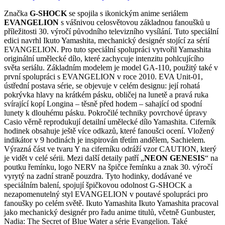
Značka
G-SHOCK
se spojila s ikonickým anime seriálem
EVANGELION
s vášnivou celosvětovou základnou fanoušků u
příležitosti 30. výročí původního televizního vysílání. Tuto speciální
edici navrhl Ikuto Yamashita, mechanický designér stojící za sérií
EVANGELION. Pro tuto speciální spolupráci vytvořil Yamashita
originální umělecké dílo, které zachycuje intenzitu pohlcujícího
světa seriálu. Základním modelem je model GA-110, použitý také v
první spolupráci s EVANGELION v roce 2010. EVA Unit-01,
ústřední postava série, se objevuje v celém designu: její rohatá
pokrývka hlavy na krátkém pásku, obličej na lunetě a pravá ruka
svírající kopí Longina – těsně před hodem – sahající od spodní
lunety k dlouhému pásku. Pokročilé techniky povrchové úpravy
Casio věrně reprodukují detailní umělecké dílo Yamashita. Ciferník
hodinek obsahuje ještě více odkazů, které fanoušci ocení. Vložený
indikátor v 9 hodinách je inspirován třetím andělem, Sachielem.
Výrazná část ve tvaru Y na ciferníku odráží vzor CAUTION, který
je vidět v celé sérii. Mezi další detaily patří „
NEON GENESIS
“ na
poutku řemínku, logo NERV na špičce řemínku a znak 30. výročí
vyrytý na zadní straně pouzdra. Tyto hodinky, dodávané ve
speciálním balení, spojují špičkovou odolnost G-SHOCK a
nezapomenutelný styl EVANGELION v poutavé spolupráci pro
fanoušky po celém světě. Ikuto Yamashita Ikuto Yamashita pracoval
jako mechanický designér pro řadu anime titulů, včetně Gunbuster,
Nadia: The Secret of Blue Water a série Evangelion. Také