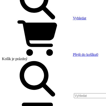
Vyhledat
Přejít do košíku
0
Košík
je prázdný