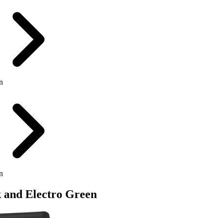
n
n
and Electro Green