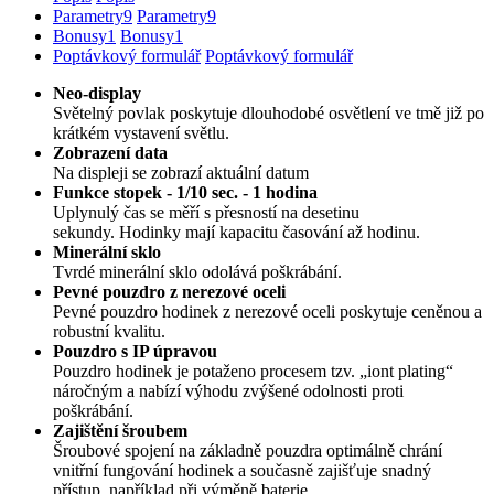
Parametry
9
Parametry
9
Bonusy
1
Bonusy
1
Poptávkový formulář
Poptávkový formulář
Neo-display
Světelný povlak poskytuje dlouhodobé osvětlení ve tmě již po
krátkém vystavení světlu.
Zobrazení data
Na displeji se zobrazí aktuální datum
Funkce stopek - 1/10 sec. - 1 hodina
Uplynulý čas se měří s přesností na desetinu
sekundy. Hodinky mají kapacitu časování až hodinu.
Minerální sklo
Tvrdé minerální sklo odolává poškrábání.
Pevné pouzdro z nerezové oceli
Pevné pouzdro hodinek z nerezové oceli poskytuje ceněnou a
robustní kvalitu.
Pouzdro s IP úpravou
Pouzdro hodinek je potaženo procesem tzv. „iont plating“
náročným a nabízí výhodu zvýšené odolnosti proti
poškrábání.
Zajištění šroubem
Šroubové spojení na základně pouzdra optimálně chrání
vnitřní fungování hodinek a současně zajišťuje snadný
přístup, například při výměně baterie.