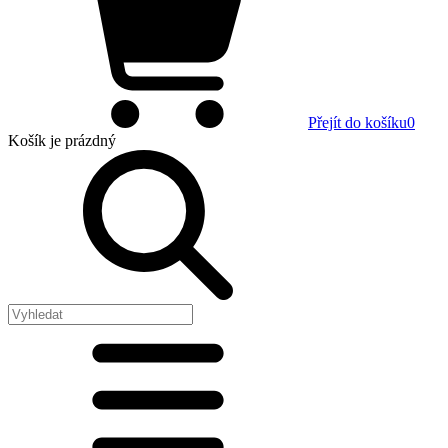
Přejít do košíku
0
Košík
je prázdný