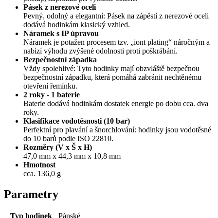
Pásek z nerezové oceli
Pevný, odolný a elegantní: Pásek na zápěstí z nerezové oceli
dodává hodinkám klasický vzhled.
Náramek s IP úpravou
Náramek je potažen procesem tzv. „iont plating“ náročným a
nabízí výhodu zvýšené odolnosti proti poškrábání.
Bezpečnostní západka
Vždy spolehlivé: Tyto hodinky mají obzvláště bezpečnou
bezpečnostní západku, která pomáhá zabránit nechtěnému
otevření řemínku.
2 roky - 1 baterie
Baterie dodává hodinkám dostatek energie po dobu cca. dva
roky.
Klasifikace vodotěsnosti (10 bar)
Perfektní pro plavání a šnorchlování: hodinky jsou vodotěsné
do 10 barů podle ISO 22810.
Rozměry (V x Š x H)
47,0 mm x 44,3 mm x 10,8 mm
Hmotnost
cca. 136,0 g
Parametry
Typ hodinek
Pánské