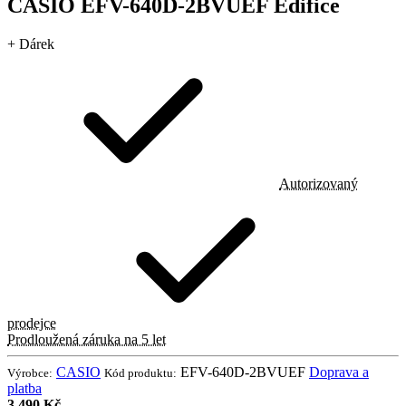
CASIO EFV-640D-2BVUEF Edifice
+ Dárek
Autorizovaný
prodejce
Prodloužená záruka na 5 let
CASIO
EFV-640D-2BVUEF
Doprava a
Výrobce:
Kód produktu:
platba
3 490 Kč