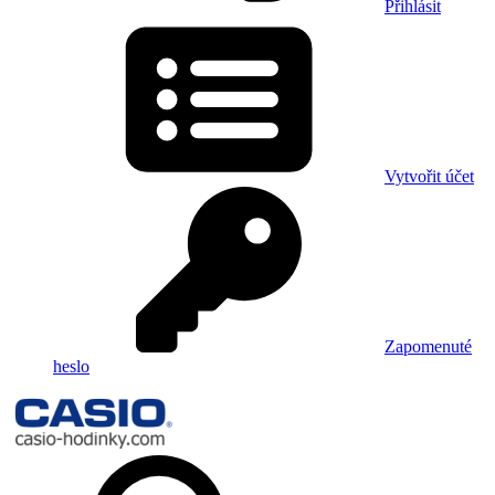
Přihlásit
Vytvořit účet
Zapomenuté
heslo