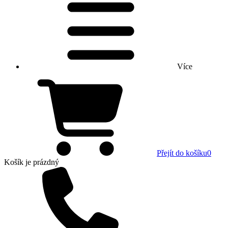
Více
Přejít do košíku
0
Košík
je prázdný