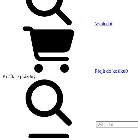
Vyhledat
Přejít do košíku
0
Košík
je prázdný