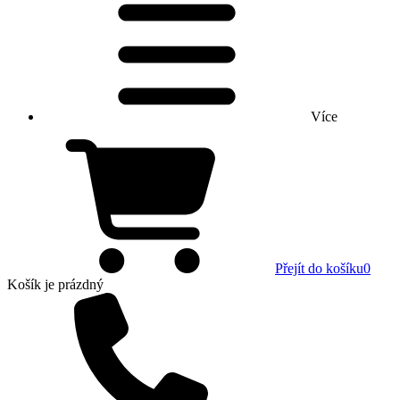
Více
Přejít do košíku
0
Košík
je prázdný