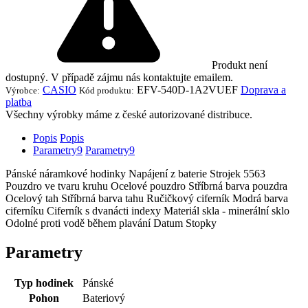
Produkt není
dostupný. V případě zájmu nás kontaktujte emailem.
CASIO
EFV-540D-1A2VUEF
Doprava a
Výrobce:
Kód produktu:
platba
Všechny výrobky máme z české autorizované distribuce.
Popis
Popis
Parametry
9
Parametry
9
Pánské náramkové hodinky Napájení z baterie Strojek 5563
Pouzdro ve tvaru kruhu Ocelové pouzdro Stříbrná barva pouzdra
Ocelový tah Stříbrná barva tahu Ručičkový ciferník Modrá barva
ciferníku Ciferník s dvanácti indexy Materiál skla - minerální sklo
Odolné proti vodě během plavání Datum Stopky
Parametry
Typ hodinek
Pánské
Pohon
Bateriový