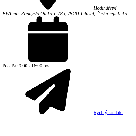
Hodinářství
EVA
nám Přemysla Otakara 785,
78401
Litovel
,
Česká republika
Po - Pá: 9:00 - 16:00 hod
Rychlý kontakt