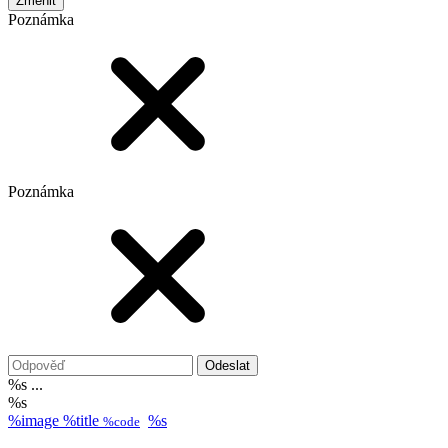
Poznámka
Poznámka
Odeslat
%s ...
%s
%image
%title
%s
%code