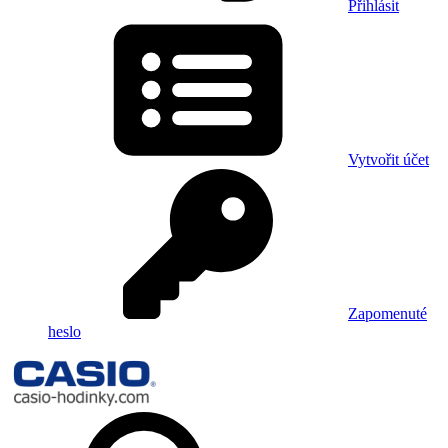
Přihlásit
Vytvořit účet
Zapomenuté
heslo