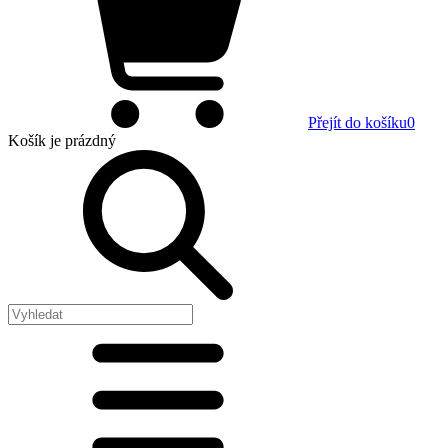
Přejít do košíku
0
Košík
je prázdný