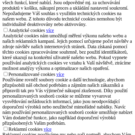
všech funkcí, které nabízí. Jsou odpovědné mj. za uchovávání
produktů v košíku, nákupní proces a ukládání nastavení soukromí.
Nepožadujeme Váš souhlas s využitím technických cookies na
našem webu. Z tohoto důvodu technické cookies nemohou být
individuálně deaktivovány nebo aktivovány.
Analytické cookies
více
Analytické cookies nám umožňují měření výkonu našeho webu a
našich reklamních kampaní. Jejich pomocí určujeme počet návštěv a
zdroje návštěv našich internetových stránek. Data získaná pomocí
těchto cookies zpracováváme souhrnně, bez použití identifikátorů,
které ukazují na konkrétní uživatelé našeho webu. Pokud vypnete
používání analytických cookies ve vztahu k Vaší návštěvě, ztrácíme
možnost analýzy výkonu a optimalizace našich opatření.
Personalizované cookies
více
Používáme rovněž soubory cookie a další technologie, abychom
přizpůsobili náš obchod potřebám a zájmům našich zákazníků a
připravili tak pro Vás výjimečné nákupní zkušenosti. Díky použití
personalizovaných souborů cookie se můžeme vyvarovat
vysvětlování nežádoucích informací, jako jsou neodpovídající
doporučení výrobků nebo neužitečné mimořádné nabídky. Navíc
nám používání personalizovaných souborů cookie umožňuje nabízet
Vám dodatečné funkce, jako například doporučení výrobků
přizpůsobených Vašim potřebám.
Reklamní cookies
více
Reklamní cookies používáme my nebo naši partneři, abychom Vám