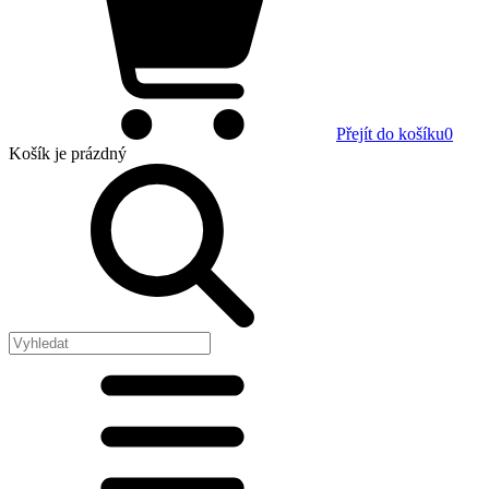
Přejít do košíku
0
Košík
je prázdný