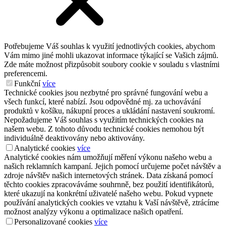
Potřebujeme Váš souhlas k využití jednotlivých cookies, abychom
Vám mimo jiné mohli ukazovat informace týkající se Vašich zájmů.
Zde máte možnost přizpůsobit soubory cookie v souladu s vlastními
preferencemi.
Funkční
více
Technické cookies jsou nezbytné pro správné fungování webu a
všech funkcí, které nabízí. Jsou odpovědné mj. za uchovávání
produktů v košíku, nákupní proces a ukládání nastavení soukromí.
Nepožadujeme Váš souhlas s využitím technických cookies na
našem webu. Z tohoto důvodu technické cookies nemohou být
individuálně deaktivovány nebo aktivovány.
Analytické cookies
více
Analytické cookies nám umožňují měření výkonu našeho webu a
našich reklamních kampaní. Jejich pomocí určujeme počet návštěv a
zdroje návštěv našich internetových stránek. Data získaná pomocí
těchto cookies zpracováváme souhrnně, bez použití identifikátorů,
které ukazují na konkrétní uživatelé našeho webu. Pokud vypnete
používání analytických cookies ve vztahu k Vaší návštěvě, ztrácíme
možnost analýzy výkonu a optimalizace našich opatření.
Personalizované cookies
více