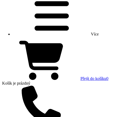
Více
Přejít do košíku
0
Košík
je prázdný