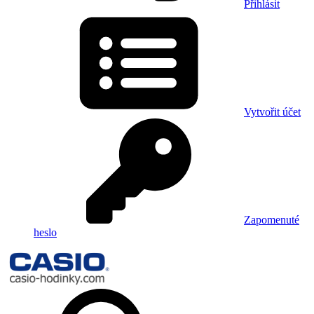
Přihlásit
Vytvořit účet
Zapomenuté
heslo