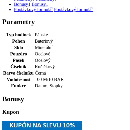
Bonusy
1
Bonusy
1
Poptávkový formulář
Poptávkový formulář
Parametry
Typ hodinek
Pánské
Pohon
Bateriový
Sklo
Minerální
Pouzdro
Ocelové
Pásek
Ocelový
Číselník
Ručičkový
Barva číselníku
Černá
Vodotěsnost
100 M/10 BAR
Funkce
Datum, Stopky
Bonusy
Kupon