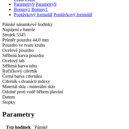
Parametry
9
Parametry
9
Bonusy
1
Bonusy
1
Poptávkový formulář
Poptávkový formulář
Pánské náramkové hodinky
Napájení z baterie
Strojek 5345
Průměr pouzdra 44,0 mm
Pouzdro ve tvaru kruhu
Ocelové pouzdro
Stříbrná barva pouzdra
Ocelový tah
Stříbrná barva tahu
Ručičkový ciferník
Černá barva ciferníku
Ciferník s dvanácti indexy
Materiál skla - minerální sklo
Odolné proti vodě během plavání
Datum
Stopky
Parametry
Typ hodinek
Pánské