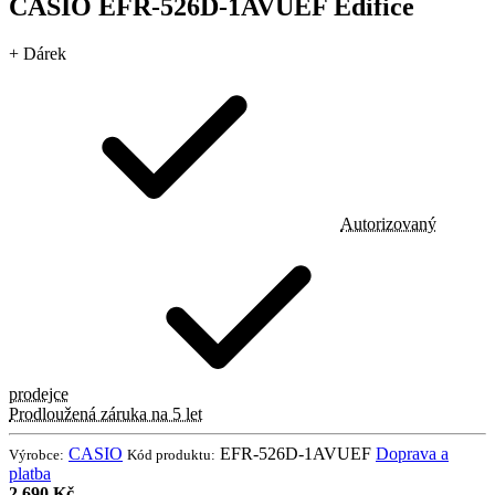
CASIO EFR-526D-1AVUEF Edifice
+ Dárek
Autorizovaný
prodejce
Prodloužená záruka na 5 let
CASIO
EFR-526D-1AVUEF
Doprava a
Výrobce:
Kód produktu:
platba
2 690 Kč