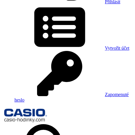
Přihlásit
Vytvořit účet
Zapomenuté
heslo