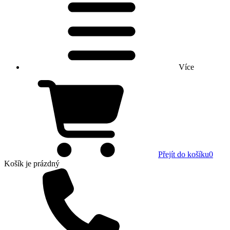
Více
Přejít do košíku
0
Košík
je prázdný