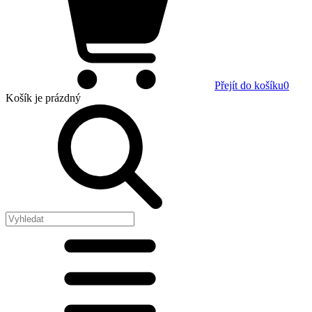
Přejít do košíku
0
Košík
je prázdný