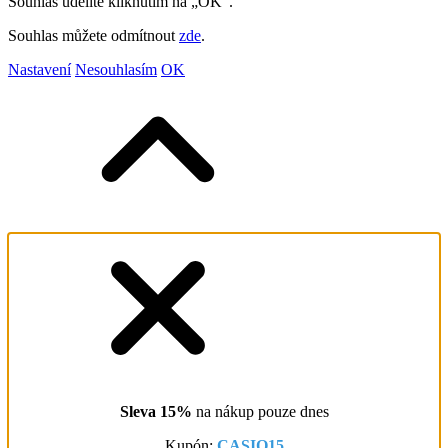
Souhlas udělíte kliknutím na „OK“.
Souhlas můžete odmítnout
zde
.
Nastavení
Nesouhlasím
OK
Sleva 15%
na nákup pouze dnes
Kupón:
CASIO15