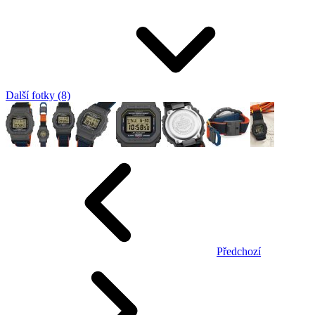
Další fotky (8)
Předchozí