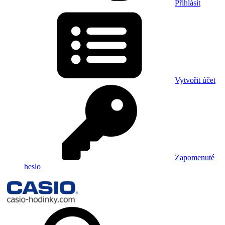
Přihlásit
Vytvořit účet
Zapomenuté
heslo