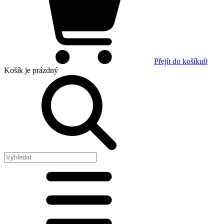
Přejít do košíku
0
Košík
je prázdný