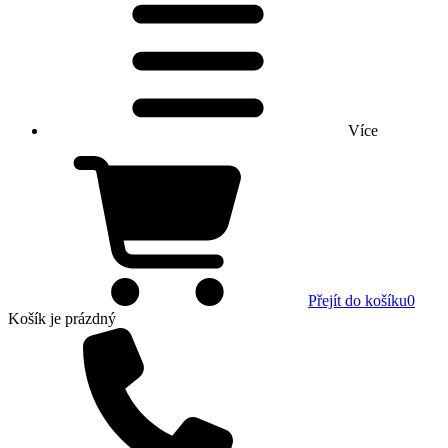
Více
Přejít do košíku
0
Košík
je prázdný