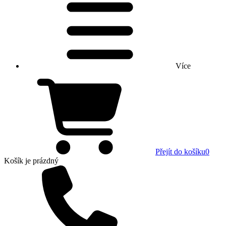
Více
Přejít do košíku
0
Košík
je prázdný