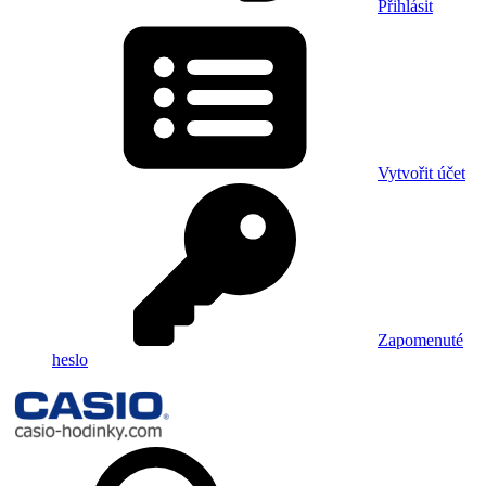
Přihlásit
Vytvořit účet
Zapomenuté
heslo