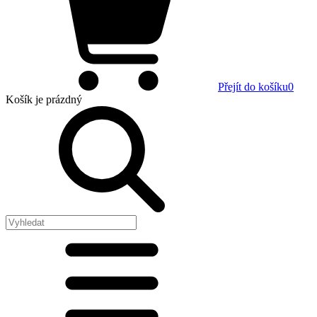
Přejít do košíku
0
Košík
je prázdný