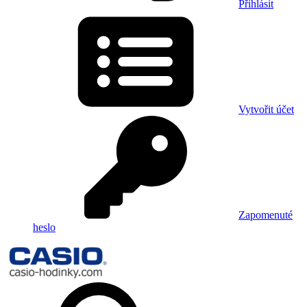
Přihlásit
Vytvořit účet
Zapomenuté
heslo