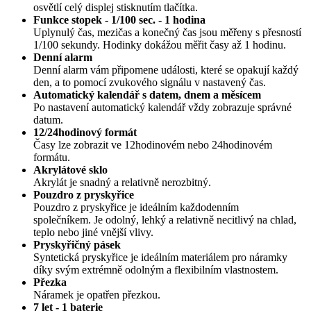
osvětlí celý displej stisknutím tlačítka.
Funkce stopek - 1/100 sec. - 1 hodina
Uplynulý čas, mezičas a konečný čas jsou měřeny s přesností
1/100 sekundy. Hodinky dokážou měřit časy až 1 hodinu.
Denní alarm
Denní alarm vám připomene události, které se opakují každý
den, a to pomocí zvukového signálu v nastavený čas.
Automatický kalendář s datem, dnem a měsícem
Po nastavení automatický kalendář vždy zobrazuje správné
datum.
12/24hodinový formát
Časy lze zobrazit ve 12hodinovém nebo 24hodinovém
formátu.
Akrylátové sklo
Akrylát je snadný a relativně nerozbitný.
Pouzdro z pryskyřice
Pouzdro z pryskyřice je ideálním každodenním
společníkem. Je odolný, lehký a relativně necitlivý na chlad,
teplo nebo jiné vnější vlivy.
Pryskyřičný pásek
Syntetická pryskyřice je ideálním materiálem pro náramky
díky svým extrémně odolným a flexibilním vlastnostem.
Přezka
Náramek je opatřen přezkou.
7 let - 1 baterie