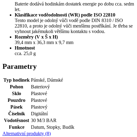
Baterie dodává hodinkám dostatek energie po dobu cca. sedm
let.
Klasifikace voděodolnosti (WR) podle ISO 22810
Tento model je odolný vůči vodě podle DIN 8310 / ISO
22810, a proto je odolný vůči menšímu postříkání. Je třeba se
vyhnout jakémukoli většímu kontaktu s vodou.
Rozměry (V x Š x H)
39,4 mm x 36,3 mm x 9,7 mm
Hmotnost
cca. 25,0 g
Parametry
Typ hodinek
Pánské, Dámské
Pohon
Bateriový
Sklo
Plastové
Pouzdro
Plastové
Pásek
Plastový
Číselník
Digitální
Vodotěsnost
30 M/3 BAR
Funkce
Datum, Stopky, Budík
Alternativní produkty (8)