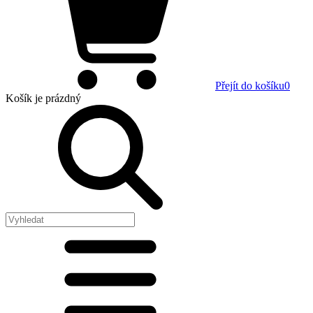
Přejít do košíku
0
Košík
je prázdný