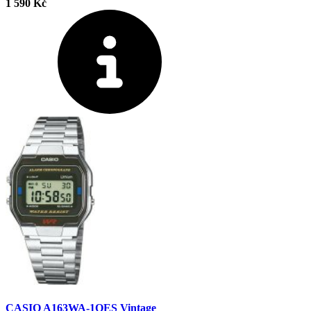
1 590 Kč
CASIO A163WA-1QES Vintage