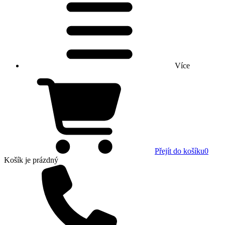
Více
Přejít do košíku
0
Košík
je prázdný