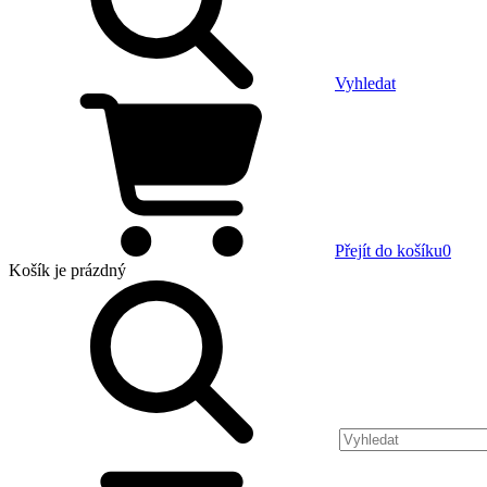
Vyhledat
Přejít do košíku
0
Košík
je prázdný