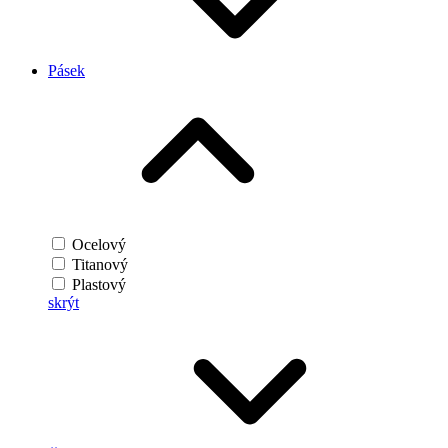
Pásek
Ocelový
Titanový
Plastový
skrýt