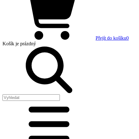
Přejít do košíku
0
Košík
je prázdný