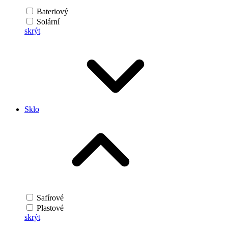
Bateriový
Solární
skrýt
Sklo
Safírové
Plastové
skrýt