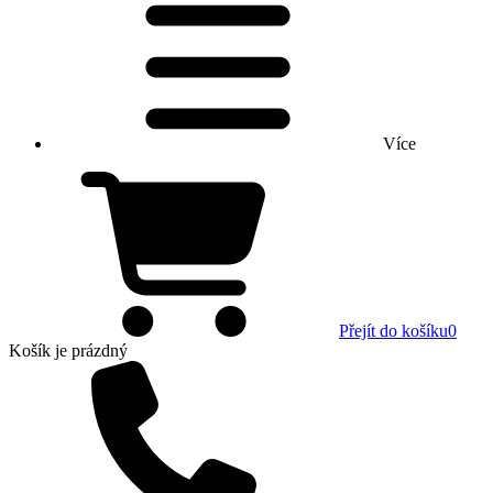
Více
Přejít do košíku
0
Košík
je prázdný