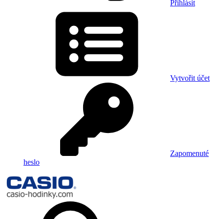
Přihlásit
Vytvořit účet
Zapomenuté
heslo