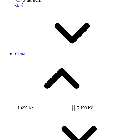
skrýt
Cena
-