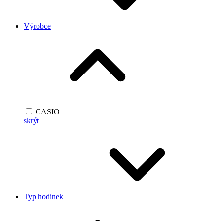
Výrobce
CASIO
skrýt
Typ hodinek