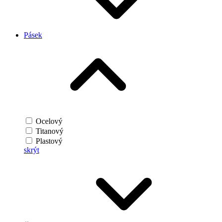
Pásek
Ocelový
Titanový
Plastový
skrýt