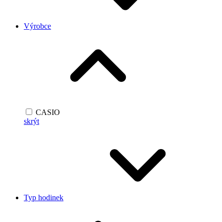
Výrobce
CASIO
skrýt
Typ hodinek