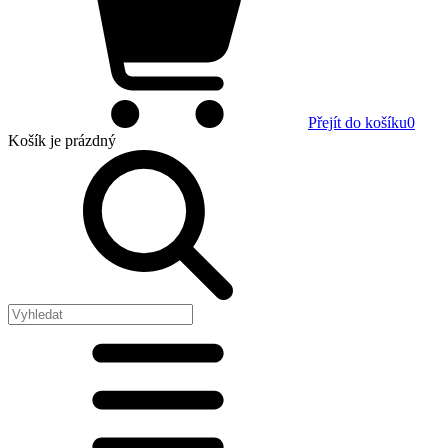
Přejít do košíku
0
Košík
je prázdný