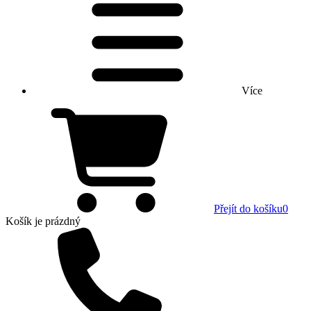
Více
Přejít do košíku
0
Košík
je prázdný