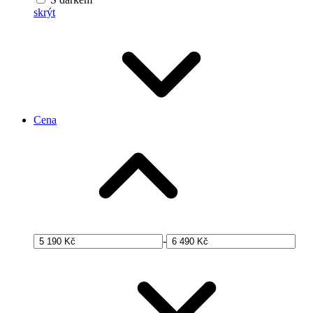
skrýt
Cena
-