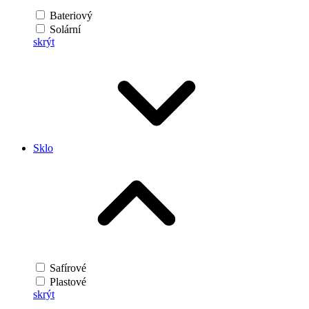
Bateriový
Solární
skrýt
Sklo
Safírové
Plastové
skrýt