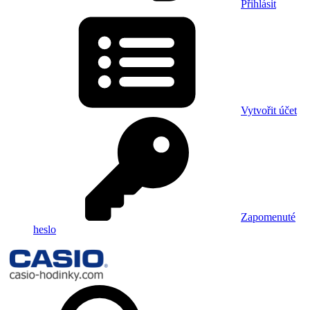
Přihlásit
Vytvořit účet
Zapomenuté
heslo