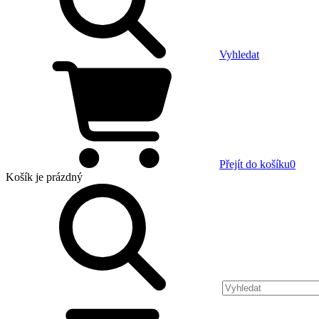
Vyhledat
Přejít do košíku
0
Košík
je prázdný