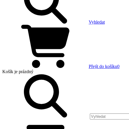
Vyhledat
Přejít do košíku
0
Košík
je prázdný