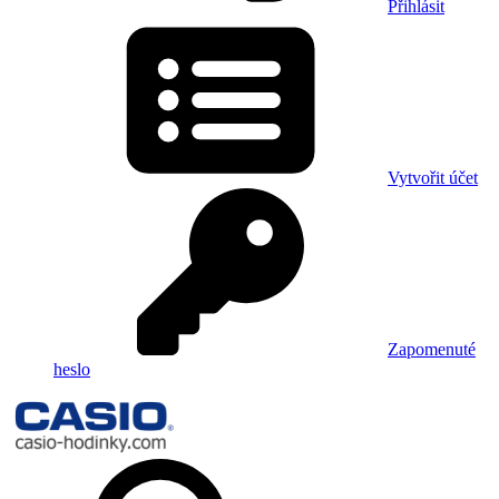
Přihlásit
Vytvořit účet
Zapomenuté
heslo