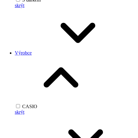
skrýt
Výrobce
CASIO
skrýt