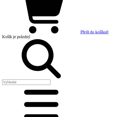
Přejít do košíku
0
Košík
je prázdný