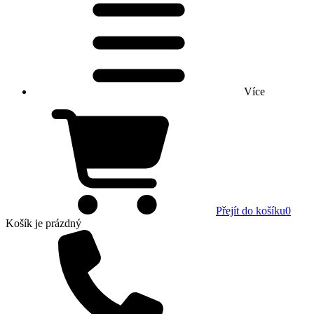
Více
Přejít do košíku
0
Košík
je prázdný