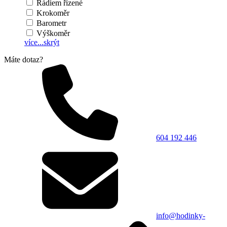
Rádiem řízené
Krokoměr
Barometr
Výškoměr
více...
skrýt
Máte dotaz?
604 192 446
info@hodinky-