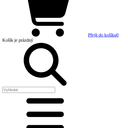
Přejít do košíku
0
Košík
je prázdný