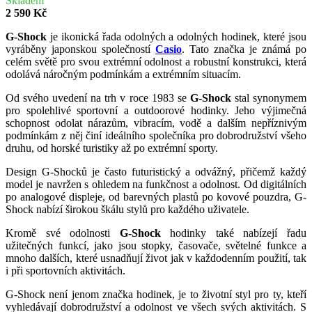
Skladem
2 590 Kč
G-Shock
je ikonická řada odolných a odolných hodinek, které jsou
vyráběny japonskou společností
Casio
. Tato značka je známá po
celém světě pro svou extrémní odolnost a robustní konstrukci, která
odolává náročným podmínkám a extrémním situacím.
Od svého uvedení na trh v roce 1983 se
G-Shock
stal synonymem
pro spolehlivé sportovní a outdoorové hodinky. Jeho výjimečná
schopnost odolat nárazům, vibracím, vodě a dalším nepříznivým
podmínkám z něj činí ideálního společníka pro dobrodružství všeho
druhu, od horské turistiky až po extrémní sporty.
Design G-Shocků je často futuristický a odvážný, přičemž každý
model je navržen s ohledem na funkčnost a odolnost. Od digitálních
po analogové displeje, od barevných plastů po kovové pouzdra, G-
Shock nabízí širokou škálu stylů pro každého uživatele.
Kromě své odolnosti
G-Shock
hodinky také nabízejí řadu
užitečných funkcí, jako jsou stopky, časovače, světelné funkce a
mnoho dalších, které usnadňují život jak v každodenním použití, tak
i při sportovních aktivitách.
G-Shock není jenom značka hodinek, je to životní styl pro ty, kteří
vyhledávají dobrodružství a odolnost ve všech svých aktivitách. S