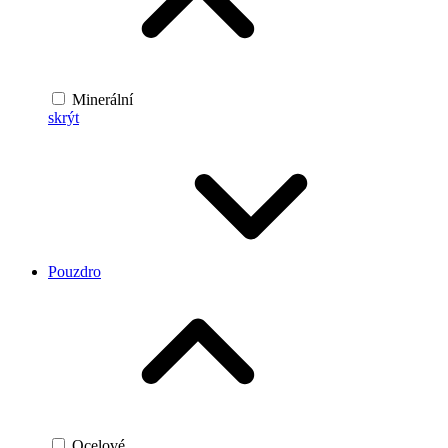
Minerální
skrýt
Pouzdro
Ocelové