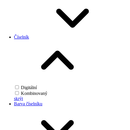
Číselník
Digitální
Kombinovaný
skrýt
Barva číselníku