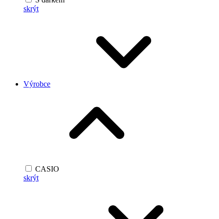
skrýt
Výrobce
CASIO
skrýt