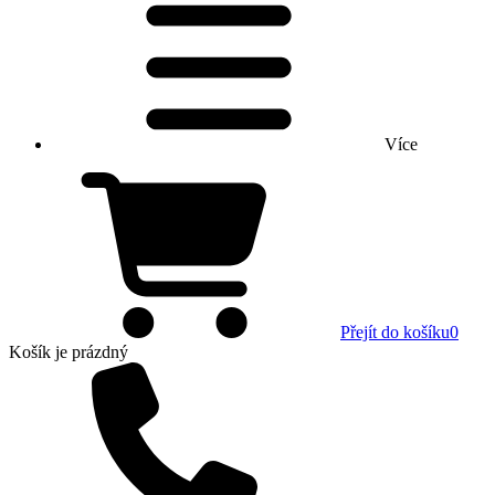
Více
Přejít do košíku
0
Košík
je prázdný