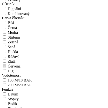
Číselník
Digitální
Kombinovaný
Barva číselníku
Bílá
Černá
Modrá
Stříbrná
Zelená
Šedá
Hnědá
Růžová
Zlatá
Červená
Digi
Vodotěsnost
100 M/10 BAR
200 M/20 BAR
Funkce
Datum
Stopky
Budík