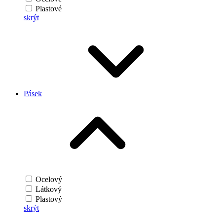
Plastové
skrýt
Pásek
Ocelový
Látkový
Plastový
skrýt