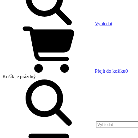
Vyhledat
Přejít do košíku
0
Košík
je prázdný