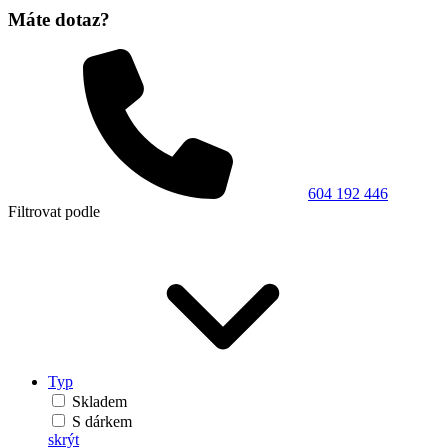
Máte dotaz?
604 192 446
Filtrovat podle
Typ
Skladem
S dárkem
skrýt