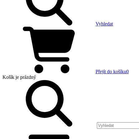
Vyhledat
Přejít do košíku
0
Košík
je prázdný