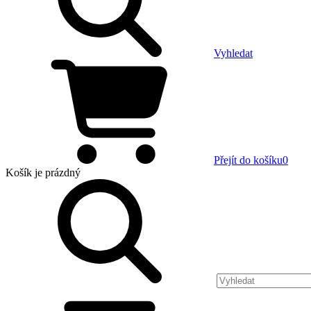
Vyhledat
Přejít do košíku
0
Košík
je prázdný