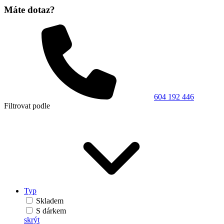
Máte dotaz?
604 192 446
Filtrovat podle
Typ
Skladem
S dárkem
skrýt