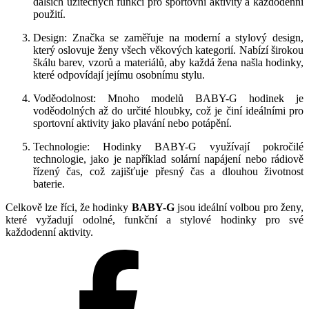
dalších užitečných funkcí pro sportovní aktivity a každodenní
použití.
Design: Značka se zaměřuje na moderní a stylový design,
který oslovuje ženy všech věkových kategorií. Nabízí širokou
škálu barev, vzorů a materiálů, aby každá žena našla hodinky,
které odpovídají jejímu osobnímu stylu.
Voděodolnost: Mnoho modelů BABY-G hodinek je
voděodolných až do určité hloubky, což je činí ideálními pro
sportovní aktivity jako plavání nebo potápění.
Technologie: Hodinky BABY-G využívají pokročilé
technologie, jako je například solární napájení nebo rádiově
řízený čas, což zajišťuje přesný čas a dlouhou životnost
baterie.
Celkově lze říci, že hodinky
BABY-G
jsou ideální volbou pro ženy,
které vyžadují odolné, funkční a stylové hodinky pro své
každodenní aktivity.