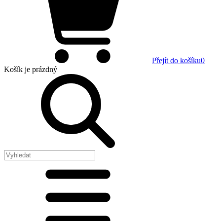
Přejít do košíku
0
Košík
je prázdný