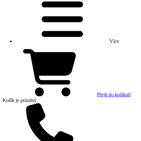
Více
Přejít do košíku
0
Košík
je prázdný