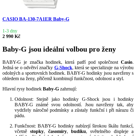
CASIO BA-130-7A1ER Baby-G
1-3 dny
2 990 Kč
Baby-G jsou ideální volbou pro ženy
BABY-G je značka hodinek, která patří pod společnost
Casio
.
Jedná se o odvětví značky
G-Shock
, která se specializuje na výrobu
odolných a sportovních hodinek. BABY-G hodinky jsou navrženy s
ohledem na ženy, přičemž kombinují funkčnost, odolnost a styl.
Hlavní rysy hodinek
Baby-G
zahrnují:
Odolnost: Stejně jako hodinky G-Shock jsou i hodinky
BABY-G známé svou odolností. Jsou navrženy tak, aby
vydržely náročné podmínky a zůstaly funkční i při nárazu či
pádu.
Funkčnost: BABY-G hodinky nabízejí širokou škálu funkcí,
včetně
stopky
,
časomíry
,
budíku
, světelného displeje a