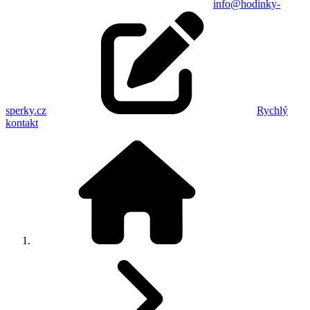
info@hodinky-
sperky.cz
Rychlý
kontakt