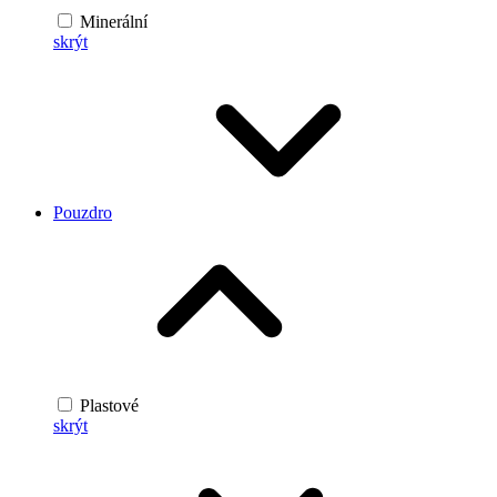
Minerální
skrýt
Pouzdro
Plastové
skrýt