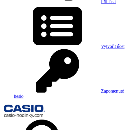
Přihlásit
Vytvořit účet
Zapomenuté
heslo