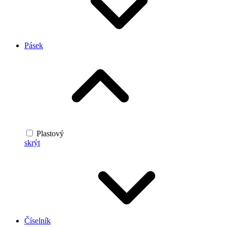
Pásek
Plastový
skrýt
Číselník