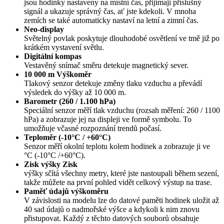
jsou hodinky nastaveny na místní čas, přijímají příslušný
signál a ukazuje správný čas, ať jste kdekoli. V mnoha
zemích se také automaticky nastaví na letní a zimní čas.
Neo-display
Světelný povlak poskytuje dlouhodobé osvětlení ve tmě již po
krátkém vystavení světlu.
Digitální kompas
Vestavěný snímač směru detekuje magnetický sever.
10 000 m Výškoměr
Tlakový senzor detekuje změny tlaku vzduchu a převádí
výsledek do výšky až 10 000 m.
Barometr (260 / 1.100 hPa)
Speciální senzor měří tlak vzduchu (rozsah měření: 260 / 1100
hPa) a zobrazuje jej na displeji ve formě symbolu. To
umožňuje včasné rozpoznání trendů počasí.
Teploměr (-10°C / +60°C)
Senzor měří okolní teplotu kolem hodinek a zobrazuje ji ve
°C (-10°C /+60°C).
Zisk výšky Zisk
výšky sčítá všechny metry, které jste nastoupali během sezení,
takže můžete na první pohled vidět celkový výstup na trase.
Paměť údajů výškoměru
V závislosti na modelu lze do datové paměti hodinek uložit až
40 sad údajů o nadmořské výšce a kdykoli k nim znovu
přistupovat. Každý z těchto datových souborů obsahuje