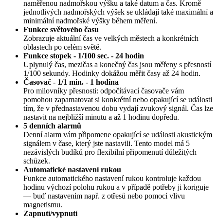
naměřenou nadmořskou výšku a také datum a čas. Kromě
jednotlivých nadmořských výšek se ukládají také maximální a
minimální nadmořské výšky během měření.
Funkce světového času
Zobrazuje aktuální čas ve velkých městech a konkrétních
oblastech po celém světě.
Funkce stopek - 1/100 sec. - 24 hodin
Uplynulý čas, mezičas a konečný čas jsou měřeny s přesností
1/100 sekundy. Hodinky dokážou měřit časy až 24 hodin.
Časovač - 1/1 min. - 1 hodina
Pro milovníky přesnosti: odpočítávací časovače vám
pomohou zapamatovat si konkrétní nebo opakující se události
tím, že v přednastavenou dobu vydají zvukový signál. Čas lze
nastavit na nejbližší minutu a až 1 hodinu dopředu.
5 denních alarmů
Denní alarm vám připomene opakující se události akustickým
signálem v čase, který jste nastavili. Tento model má 5
nezávislých budíků pro flexibilní připomenutí důležitých
schůzek.
Automatické nastavení rukou
Funkce automatického nastavení rukou kontroluje každou
hodinu výchozí polohu rukou a v případě potřeby ji koriguje
— buď nastavením např. z otřesů nebo pomocí vlivu
magnetismu.
Zapnutí/vypnutí