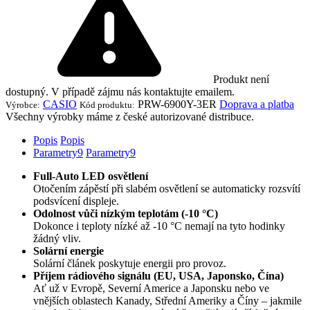
Produkt není
dostupný. V případě zájmu nás kontaktujte emailem.
CASIO
PRW-6900Y-3ER
Doprava a platba
Výrobce:
Kód produktu:
Všechny výrobky máme z české autorizované distribuce.
Popis
Popis
Parametry
9
Parametry
9
Full-Auto LED osvětlení
Otočením zápěstí při slabém osvětlení se automaticky rozsvítí
podsvícení displeje.
Odolnost vůči nízkým teplotám (-10 °C)
Dokonce i teploty nízké až -10 °C nemají na tyto hodinky
žádný vliv.
Solární energie
Solární článek poskytuje energii pro provoz.
Příjem rádiového signálu (EU, USA, Japonsko, Čína)
Ať už v Evropě, Severní Americe a Japonsku nebo ve
vnějších oblastech Kanady, Střední Ameriky a Číny – jakmile