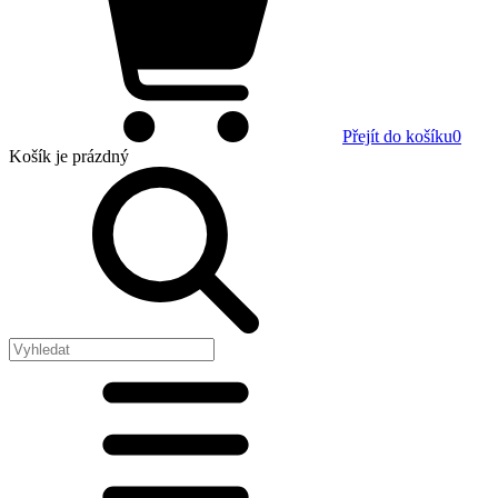
Přejít do košíku
0
Košík
je prázdný