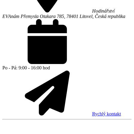
Hodinářství
EVA
nám Přemysla Otakara 785,
78401
Litovel
,
Česká republika
Po - Pá: 9:00 - 16:00 hod
Rychlý kontakt