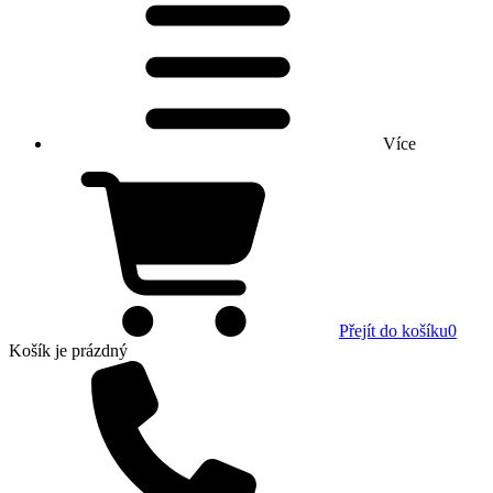
Více
Přejít do košíku
0
Košík
je prázdný