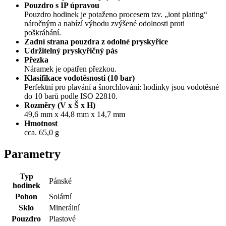
Pouzdro s IP úpravou
Pouzdro hodinek je potaženo procesem tzv. „iont plating“
náročným a nabízí výhodu zvýšené odolnosti proti
poškrábání.
Zadní strana pouzdra z odolné pryskyřice
Udržitelný pryskyřičný pás
Přezka
Náramek je opatřen přezkou.
Klasifikace vodotěsnosti (10 bar)
Perfektní pro plavání a šnorchlování: hodinky jsou vodotěsné
do 10 barů podle ISO 22810.
Rozměry (V x Š x H)
49,6 mm x 44,8 mm x 14,7 mm
Hmotnost
cca. 65,0 g
Parametry
Typ
Pánské
hodinek
Pohon
Solární
Sklo
Minerální
Pouzdro
Plastové