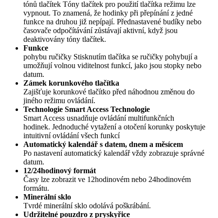
tónů tlačítek Tóny tlačítek pro použití tlačítka režimu lze
vypnout. To znamená, že hodinky při přepínání z jedné
funkce na druhou již nepípají. Přednastavené budíky nebo
časovače odpočítávání zůstávají aktivní, když jsou
deaktivovány tóny tlačítek.
Funkce
pohybu ručičky Stisknutím tlačítka se ručičky pohybují a
umožňují volnou viditelnost funkcí, jako jsou stopky nebo
datum.
Zámek korunkového tlačítka
Zajišťuje korunkové tlačítko před náhodnou změnou do
jiného režimu ovládání.
Technologie Smart Access Technologie
Smart Access usnadňuje ovládání multifunkčních
hodinek. Jednoduché vytažení a otočení korunky poskytuje
intuitivní ovládání všech funkcí
Automatický kalendář s datem, dnem a měsícem
Po nastavení automatický kalendář vždy zobrazuje správné
datum.
12/24hodinový formát
Časy lze zobrazit ve 12hodinovém nebo 24hodinovém
formátu.
Minerální sklo
Tvrdé minerální sklo odolává poškrábání.
Udržitelné pouzdro z pryskyřice