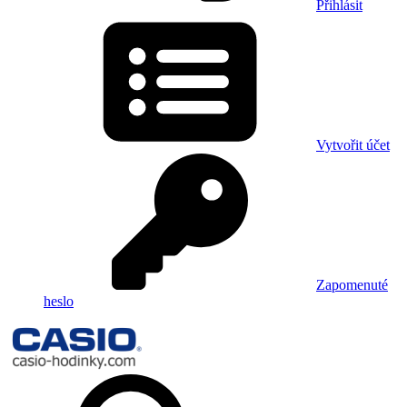
Přihlásit
Vytvořit účet
Zapomenuté
heslo