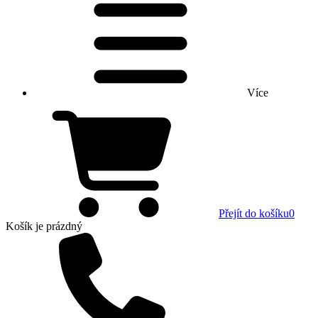
Více
Přejít do košíku
0
Košík
je prázdný