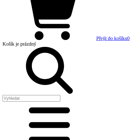
Přejít do košíku
0
Košík
je prázdný