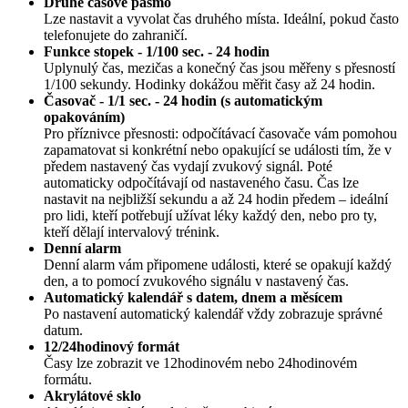
Druhé časové pásmo
Lze nastavit a vyvolat čas druhého místa. Ideální, pokud často
telefonujete do zahraničí.
Funkce stopek - 1/100 sec. - 24 hodin
Uplynulý čas, mezičas a konečný čas jsou měřeny s přesností
1/100 sekundy. Hodinky dokážou měřit časy až 24 hodin.
Časovač - 1/1 sec. - 24 hodin (s automatickým
opakováním)
Pro příznivce přesnosti: odpočítávací časovače vám pomohou
zapamatovat si konkrétní nebo opakující se události tím, že v
předem nastavený čas vydají zvukový signál. Poté
automaticky odpočítávají od nastaveného času. Čas lze
nastavit na nejbližší sekundu a až 24 hodin předem – ideální
pro lidi, kteří potřebují užívat léky každý den, nebo pro ty,
kteří dělají intervalový trénink.
Denní alarm
Denní alarm vám připomene události, které se opakují každý
den, a to pomocí zvukového signálu v nastavený čas.
Automatický kalendář s datem, dnem a měsícem
Po nastavení automatický kalendář vždy zobrazuje správné
datum.
12/24hodinový formát
Časy lze zobrazit ve 12hodinovém nebo 24hodinovém
formátu.
Akrylátové sklo