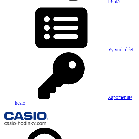
Přihlásit
Vytvořit účet
Zapomenuté
heslo