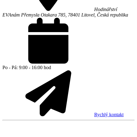
Hodinářství
EVA
nám Přemysla Otakara 785,
78401
Litovel
,
Česká republika
Po - Pá: 9:00 - 16:00 hod
Rychlý kontakt