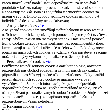
všech funkcí, které nabízí. Jsou odpovědné mj. za uchovávání
produktů v košíku, nákupní proces a ukládání nastavení soukromí.
Nepožadujeme Váš souhlas s využitím technických cookies na
našem webu. Z tohoto důvodu technické cookies nemohou být
individuálně deaktivovány nebo aktivovány.
Analytické cookies
více
Analytické cookies nám umožňují měření výkonu našeho webu a
našich reklamních kampaní. Jejich pomocí určujeme počet návštěv a
zdroje návštěv našich internetových stránek. Data získaná pomocí
těchto cookies zpracováváme souhrnně, bez použití identifikátorů,
které ukazují na konkrétní uživatelé našeho webu. Pokud vypnete
používání analytických cookies ve vztahu k Vaší návštěvě, ztrácíme
možnost analýzy výkonu a optimalizace našich opatření.
Personalizované cookies
více
Používáme rovněž soubory cookie a další technologie, abychom
přizpůsobili náš obchod potřebám a zájmům našich zákazníků a
připravili tak pro Vás výjimečné nákupní zkušenosti. Díky použití
personalizovaných souborů cookie se můžeme vyvarovat
vysvětlování nežádoucích informací, jako jsou neodpovídající
doporučení výrobků nebo neužitečné mimořádné nabídky. Navíc
nám používání personalizovaných souborů cookie umožňuje nabízet
Vám dodatečné funkce, jako například doporučení výrobků
přizpůsobených Vašim potřebám.
Reklamní cookies
více