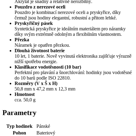
Akrylát je snadný a relativně nerozbitný.
Pouzdro z nerezové oceli
Pouzdro je kombinací nerezové oceli a pryskyřice, díky
čemuž jsou hodiny elegantní, robustní a přitom lehké.
Pryskyřičný pásek
Syntetická pryskyřice je ideálním materiálem pro náramky
díky svým extrémně odolným a flexibilním vlastnostem.
Přezka
Náramek je opatřen přezkou.
Dlouhá životnost baterie
10 let, 1 baterie. Nově vyvinutá elektronika zajišťuje výrazně
nižší spotřebu energie.
Klasifikace vodotěsnosti (10 bar)
Perfektní pro plavání a šnorchlování: hodinky jsou vodotěsné
do 10 barů podle ISO 22810.
Rozměry (V x Š x H)
50,8 mm x 47,2 mm x 12,3 mm
Hmotnost
cca. 50,0 g
Parametry
Typ hodinek
Pánské
Pohon
Bateriový