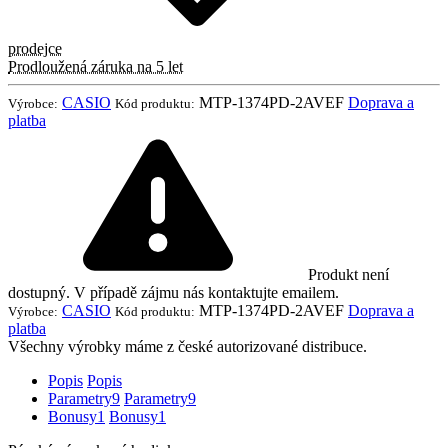
prodejce
Prodloužená záruka na 5 let
CASIO
MTP-1374PD-2AVEF
Doprava a
Výrobce:
Kód produktu:
platba
Produkt není
dostupný. V případě zájmu nás kontaktujte emailem.
CASIO
MTP-1374PD-2AVEF
Doprava a
Výrobce:
Kód produktu:
platba
Všechny výrobky máme z české autorizované distribuce.
Popis
Popis
Parametry
9
Parametry
9
Bonusy
1
Bonusy
1