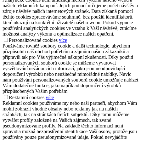
našich reklamních kampaní. Jejich pomocí určujeme počet návštěv a
zdroje návštěv našich internetových stránek. Data získaná pomocí
těchto cookies zpracováváme souhrnně, bez použití identifikátorů,
které ukazují na konkrétní uživatelé našeho webu. Pokud vypnete
používání analytických cookies ve vztahu k Vaší návštěvě, ztrácíme
možnost analýzy výkonu a optimalizace našich opatření.
Personalizované cookies
více
Používáme rovněž soubory cookie a další technologie, abychom
přizpůsobili náš obchod potřebám a zájmům našich zákazníků a
připravili tak pro Vás výjimečné nákupní zkušenosti. Díky použití
personalizovaných souborů cookie se můžeme vyvarovat
vysvětlování nežádoucích informací, jako jsou neodpovídající
doporučení výrobků nebo neužitečné mimořádné nabídky. Navíc
nám používání personalizovaných souborů cookie umožňuje nabízet
Vám dodatečné funkce, jako například doporučení výrobků
přizpůsobených Vašim potřebám.
Reklamní cookies
více
Reklamní cookies používáme my nebo naši partneři, abychom Vám
mohli zobrazit vhodné obsahy nebo reklamy jak na našich
stránkách, tak na stránkách třetích subjektů. Díky tomu můžeme
vytvářet profily založené na Vašich zájmech, tak zvané
pseudonymizované profily. Na základě těchto informací není
zpravidla možná bezprostřední identifikace Vaší osoby, protože jsou
používány pouze pseudonymizované údaje. Pokud nevyjádříte