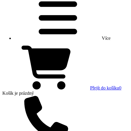
Více
Přejít do košíku
0
Košík
je prázdný