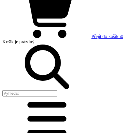
Přejít do košíku
0
Košík
je prázdný