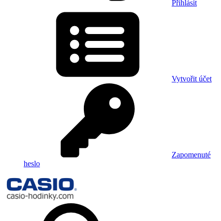
Přihlásit
Vytvořit účet
Zapomenuté
heslo