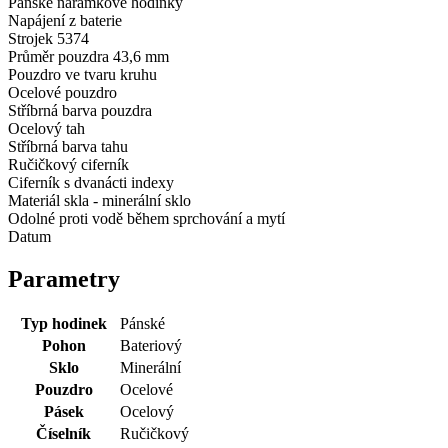
Pánské náramkové hodinky
Napájení z baterie
Strojek 5374
Průměr pouzdra 43,6 mm
Pouzdro ve tvaru kruhu
Ocelové pouzdro
Stříbrná barva pouzdra
Ocelový tah
Stříbrná barva tahu
Ručičkový ciferník
Ciferník s dvanácti indexy
Materiál skla - minerální sklo
Odolné proti vodě během sprchování a mytí
Datum
Parametry
Typ hodinek
Pánské
Pohon
Bateriový
Sklo
Minerální
Pouzdro
Ocelové
Pásek
Ocelový
Číselník
Ručičkový