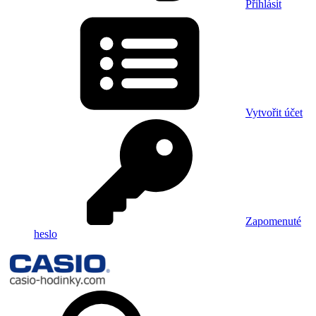
Přihlásit
Vytvořit účet
Zapomenuté
heslo