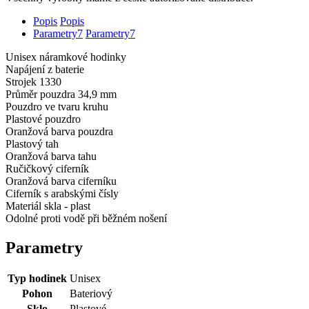
Popis
Popis
Parametry
7
Parametry
7
Unisex náramkové hodinky
Napájení z baterie
Strojek 1330
Průměr pouzdra 34,9 mm
Pouzdro ve tvaru kruhu
Plastové pouzdro
Oranžová barva pouzdra
Plastový tah
Oranžová barva tahu
Ručičkový ciferník
Oranžová barva ciferníku
Ciferník s arabskými čísly
Materiál skla - plast
Odolné proti vodě při běžném nošení
Parametry
Typ hodinek
Unisex
Pohon
Bateriový
Sklo
Plastové