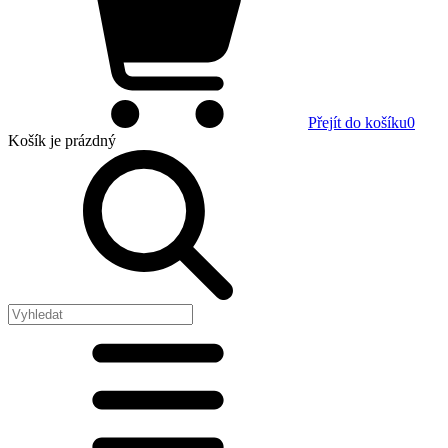
Přejít do košíku
0
Košík
je prázdný