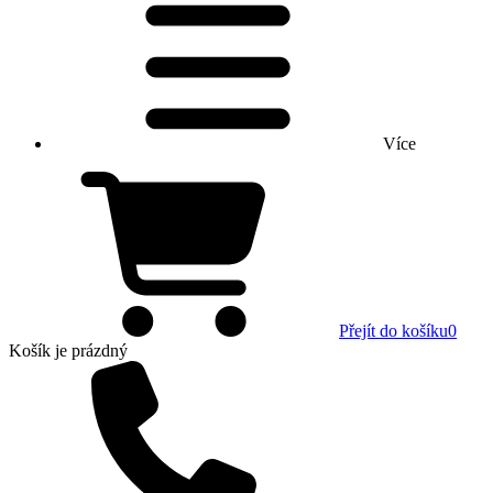
Více
Přejít do košíku
0
Košík
je prázdný