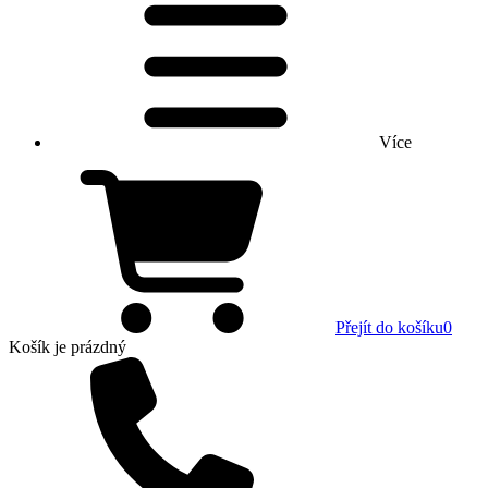
Více
Přejít do košíku
0
Košík
je prázdný