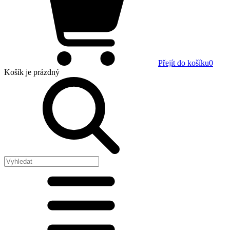
Přejít do košíku
0
Košík
je prázdný