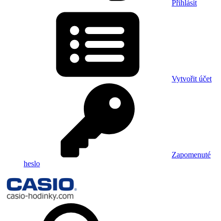
Přihlásit
Vytvořit účet
Zapomenuté
heslo