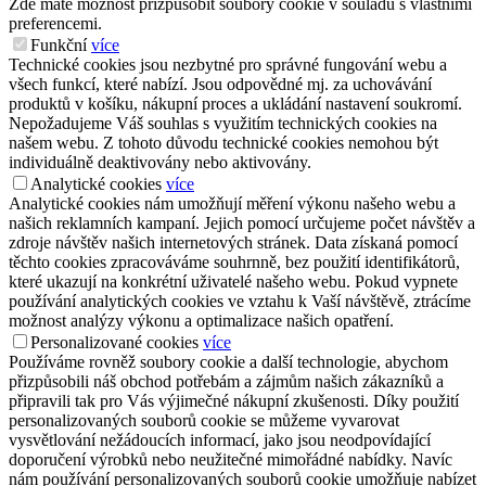
Zde máte možnost přizpůsobit soubory cookie v souladu s vlastními
preferencemi.
Funkční
více
Technické cookies jsou nezbytné pro správné fungování webu a
všech funkcí, které nabízí. Jsou odpovědné mj. za uchovávání
produktů v košíku, nákupní proces a ukládání nastavení soukromí.
Nepožadujeme Váš souhlas s využitím technických cookies na
našem webu. Z tohoto důvodu technické cookies nemohou být
individuálně deaktivovány nebo aktivovány.
Analytické cookies
více
Analytické cookies nám umožňují měření výkonu našeho webu a
našich reklamních kampaní. Jejich pomocí určujeme počet návštěv a
zdroje návštěv našich internetových stránek. Data získaná pomocí
těchto cookies zpracováváme souhrnně, bez použití identifikátorů,
které ukazují na konkrétní uživatelé našeho webu. Pokud vypnete
používání analytických cookies ve vztahu k Vaší návštěvě, ztrácíme
možnost analýzy výkonu a optimalizace našich opatření.
Personalizované cookies
více
Používáme rovněž soubory cookie a další technologie, abychom
přizpůsobili náš obchod potřebám a zájmům našich zákazníků a
připravili tak pro Vás výjimečné nákupní zkušenosti. Díky použití
personalizovaných souborů cookie se můžeme vyvarovat
vysvětlování nežádoucích informací, jako jsou neodpovídající
doporučení výrobků nebo neužitečné mimořádné nabídky. Navíc
nám používání personalizovaných souborů cookie umožňuje nabízet