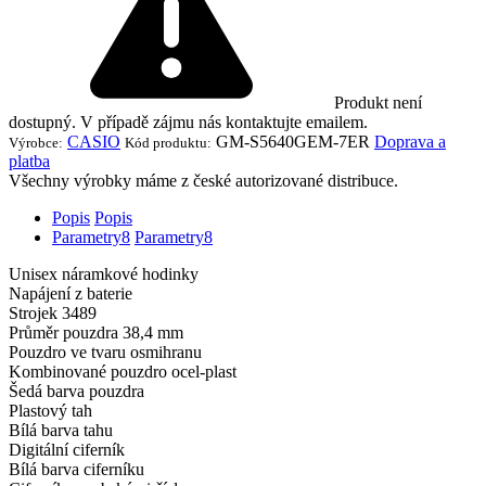
Produkt není
dostupný. V případě zájmu nás kontaktujte emailem.
CASIO
GM-S5640GEM-7ER
Doprava a
Výrobce:
Kód produktu:
platba
Všechny výrobky máme z české autorizované distribuce.
Popis
Popis
Parametry
8
Parametry
8
Unisex náramkové hodinky
Napájení z baterie
Strojek 3489
Průměr pouzdra 38,4 mm
Pouzdro ve tvaru osmihranu
Kombinované pouzdro ocel-plast
Šedá barva pouzdra
Plastový tah
Bílá barva tahu
Digitální ciferník
Bílá barva ciferníku