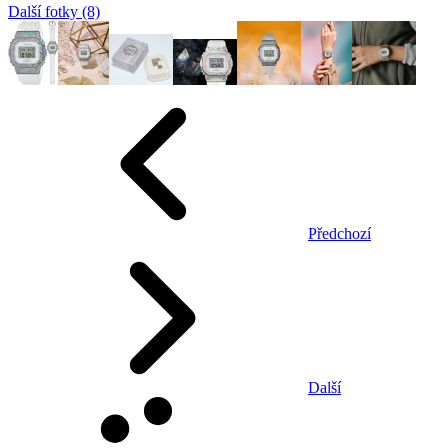
Další fotky (8)
Předchozí
Další