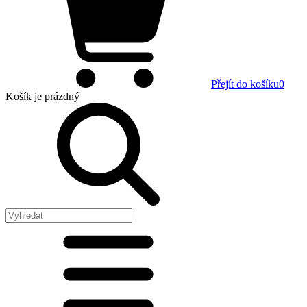
Přejít do košíku
0
Košík
je prázdný