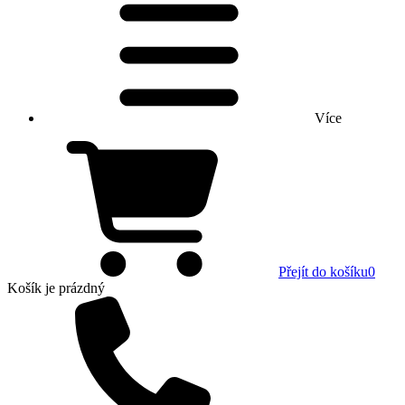
Více
Přejít do košíku
0
Košík
je prázdný