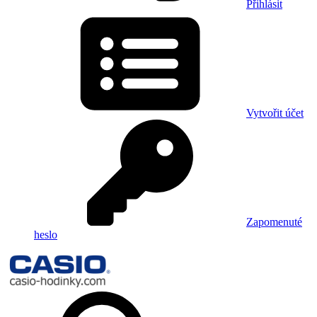
Přihlásit
Vytvořit účet
Zapomenuté
heslo