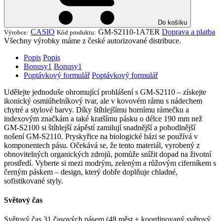
Do košíku
CASIO
GM-S2110-1A7ER
Doprava a platba
Výrobce:
Kód produktu:
Všechny výrobky máme z české autorizované distribuce.
Popis
Popis
Bonusy
1
Bonusy
1
Poptávkový formulář
Poptávkový formulář
Udělejte jednoduše ohromující prohlášení s GM-S2110 – získejte
ikonický osmiúhelníkový tvar, ale v kovovém rámu s nádechem
chytré a stylové barvy. Díky štíhlejšímu hornímu rámečku a
indexovým značkám a také kratšímu pásku o délce 190 mm než
GM-S2100 si štíhlejší zápěstí zamilují snadnější a pohodlnější
nošení GM-S2110. Pryskyřice na biologické bázi se používá v
komponentech pásu. Očekává se, že tento materiál, vyrobený z
obnovitelných organických zdrojů, pomůže snížit dopad na životní
prostředí. Vyberte si mezi modrým, zeleným a růžovým ciferníkem s
černým páskem – design, který dobře doplňuje chladné,
sofistikované styly.
Světový čas
Světový čas 31 časových pásem (48 měst + koordinovaný světový