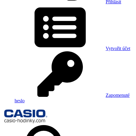
Přihlásit
Vytvořit účet
Zapomenuté
heslo