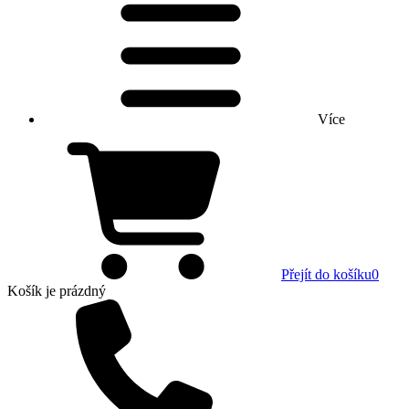
Více
Přejít do košíku
0
Košík
je prázdný