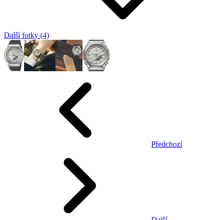
Další fotky (4)
Předchozí
Další