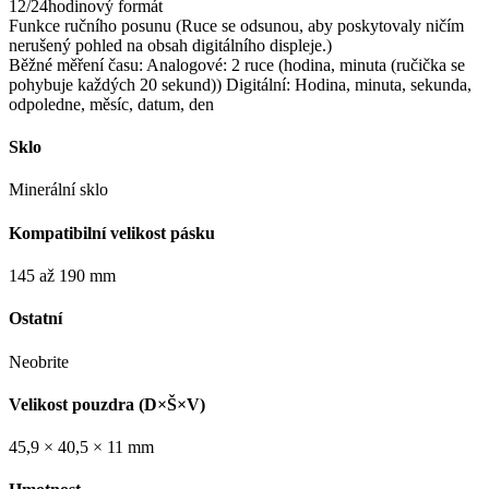
12/24hodinový formát
Funkce ručního posunu (Ruce se odsunou, aby poskytovaly ničím
nerušený pohled na obsah digitálního displeje.)
Běžné měření času: Analogové: 2 ruce (hodina, minuta (ručička se
pohybuje každých 20 sekund)) Digitální: Hodina, minuta, sekunda,
odpoledne, měsíc, datum, den
Sklo
Minerální sklo
Kompatibilní velikost pásku
145 až 190 mm
Ostatní
Neobrite
Velikost pouzdra (D×Š×V)
45,9 × 40,5 × 11 mm