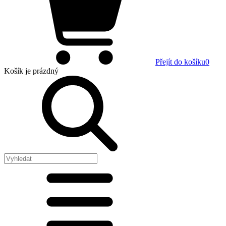
Přejít do košíku
0
Košík
je prázdný