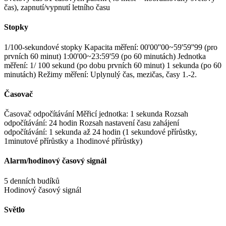
čas), zapnutí/vypnutí letního času
Stopky
1/100-sekundové stopky Kapacita měření: 00'00''00~59'59''99 (pro
prvních 60 minut) 1:00'00~23:59'59 (po 60 minutách) Jednotka
měření: 1/ 100 sekund (po dobu prvních 60 minut) 1 sekunda (po 60
minutách) Režimy měření: Uplynulý čas, mezičas, časy 1.-2.
Časovač
Časovač odpočítávání Měřicí jednotka: 1 sekunda Rozsah
odpočítávání: 24 hodin Rozsah nastavení času zahájení
odpočítávání: 1 sekunda až 24 hodin (1 sekundové přírůstky,
1minutové přírůstky a 1hodinové přírůstky)
Alarm/hodinový časový signál
5 denních budíků
Hodinový časový signál
Světlo