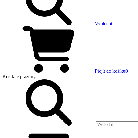
Vyhledat
Přejít do košíku
0
Košík
je prázdný