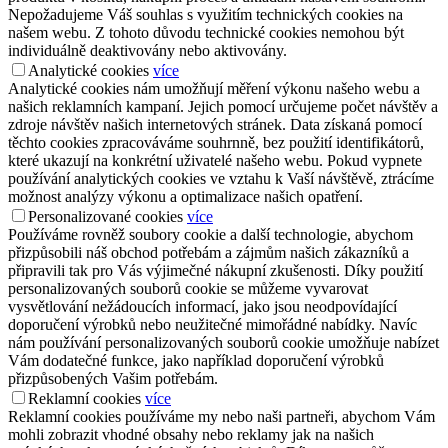
Nepožadujeme Váš souhlas s využitím technických cookies na
našem webu. Z tohoto důvodu technické cookies nemohou být
individuálně deaktivovány nebo aktivovány.
Analytické cookies
více
Analytické cookies nám umožňují měření výkonu našeho webu a
našich reklamních kampaní. Jejich pomocí určujeme počet návštěv a
zdroje návštěv našich internetových stránek. Data získaná pomocí
těchto cookies zpracováváme souhrnně, bez použití identifikátorů,
které ukazují na konkrétní uživatelé našeho webu. Pokud vypnete
používání analytických cookies ve vztahu k Vaší návštěvě, ztrácíme
možnost analýzy výkonu a optimalizace našich opatření.
Personalizované cookies
více
Používáme rovněž soubory cookie a další technologie, abychom
přizpůsobili náš obchod potřebám a zájmům našich zákazníků a
připravili tak pro Vás výjimečné nákupní zkušenosti. Díky použití
personalizovaných souborů cookie se můžeme vyvarovat
vysvětlování nežádoucích informací, jako jsou neodpovídající
doporučení výrobků nebo neužitečné mimořádné nabídky. Navíc
nám používání personalizovaných souborů cookie umožňuje nabízet
Vám dodatečné funkce, jako například doporučení výrobků
přizpůsobených Vašim potřebám.
Reklamní cookies
více
Reklamní cookies používáme my nebo naši partneři, abychom Vám
mohli zobrazit vhodné obsahy nebo reklamy jak na našich