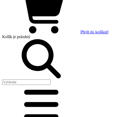
Přejít do košíku
0
Košík
je prázdný