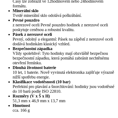
Časy lze zobrazit ve 12hodinovém nebo 24hodinovém
formátu.
Minerální sklo
Tvrdé minerální sklo odolává poškrábání.
Pevné pouzdro
z nerezové oceli Pevné pouzdro hodinek z nerezové oceli
poskytuje ceněnou a robustní kvalitu.
Pásek z nerezové oceli
Pevný, odolný a elegantní: Pásek na zápěstí z nerezové oceli
dodává hodinkám klasický vzhled.
Bezpečnostní západka
Vždy spolehlivé: Tyto hodinky mají obzvláště bezpečnou
bezpečnostní západku, která pomáhá zabránit nechtěnému
otevření řemínku.
Dlouhá životnost baterie
10 let, 1 baterie. Nově vyvinutá elektronika zajišťuje výrazně
nižší spotřebu energie.
Klasifikace vodotěsnosti (10 bar)
Perfektní pro plavání a šnorchlování: hodinky jsou vodotěsné
do 10 barů podle ISO 22810.
Rozměry (V x Š x H)
51,3 mm x 46,9 mm x 13,7 mm
Hmotnost
cca. 166 g