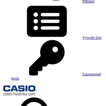
Přihlásit
Vytvořit účet
Zapomenuté
heslo