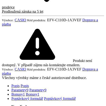
prodejce
Prodloužená záruka na 5 let
CASIO
EFV-C110D-1A3VEF
Doprava a
Výrobce:
Kód produktu:
platba
Produkt není
dostupný. V případě zájmu nás kontaktujte emailem.
CASIO
EFV-C110D-1A3VEF
Doprava a
Výrobce:
Kód produktu:
platba
Všechny výrobky máme z české autorizované distribuce.
Popis
Popis
Parametry
9
Parametry
9
Bonusy
1
Bonusy
1
Poptávkový formulář
Poptávkový formulář