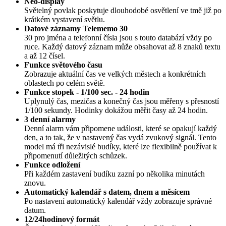
Neo-display
Světelný povlak poskytuje dlouhodobé osvětlení ve tmě již po
krátkém vystavení světlu.
Datové záznamy Telememo 30
30 pro jména a telefonní čísla jsou s touto databází vždy po
ruce. Každý datový záznam může obsahovat až 8 znaků textu
a až 12 čísel.
Funkce světového času
Zobrazuje aktuální čas ve velkých městech a konkrétních
oblastech po celém světě.
Funkce stopek - 1/100 sec. - 24 hodin
Uplynulý čas, mezičas a konečný čas jsou měřeny s přesností
1/100 sekundy. Hodinky dokážou měřit časy až 24 hodin.
3 denní alarmy
Denní alarm vám připomene události, které se opakují každý
den, a to tak, že v nastavený čas vydá zvukový signál. Tento
model má tři nezávislé budíky, které lze flexibilně používat k
připomenutí důležitých schůzek.
Funkce odložení
Při každém zastavení budíku zazní po několika minutách
znovu.
Automatický kalendář s datem, dnem a měsícem
Po nastavení automatický kalendář vždy zobrazuje správné
datum.
12/24hodinový formát