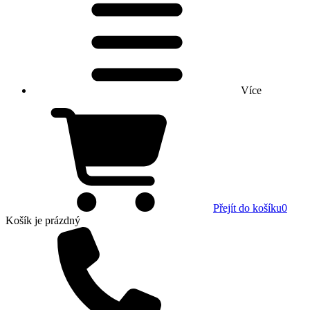
Více
Přejít do košíku
0
Košík
je prázdný