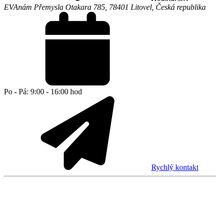
EVA
nám Přemysla Otakara 785,
78401
Litovel
,
Česká republika
Po - Pá: 9:00 - 16:00 hod
Rychlý kontakt