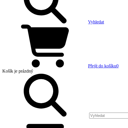
Vyhledat
Přejít do košíku
0
Košík
je prázdný