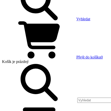
Vyhledat
Přejít do košíku
0
Košík
je prázdný