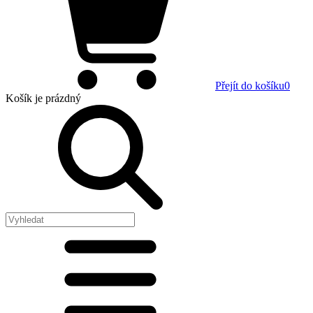
Přejít do košíku
0
Košík
je prázdný