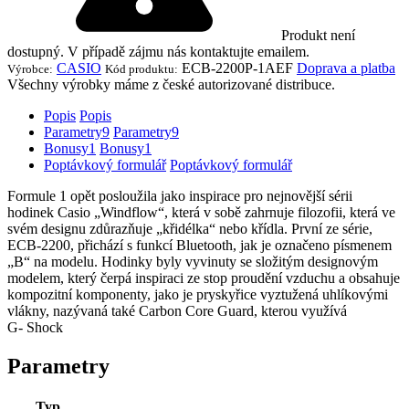
Produkt není
dostupný. V případě zájmu nás kontaktujte emailem.
CASIO
ECB-2200P-1AEF
Doprava a platba
Výrobce:
Kód produktu:
Všechny výrobky máme z české autorizované distribuce.
Popis
Popis
Parametry
9
Parametry
9
Bonusy
1
Bonusy
1
Poptávkový formulář
Poptávkový formulář
Formule 1 opět posloužila jako inspirace pro nejnovější sérii
hodinek Casio „Windflow“, která v sobě zahrnuje filozofii, která ve
svém designu zdůrazňuje „křidélka“ nebo křídla.
První ze série,
ECB-2200, přichází s funkcí Bluetooth, jak je označeno písmenem
„B“ na modelu.
Hodinky byly vyvinuty se složitým designovým
modelem, který čerpá inspiraci ze stop proudění vzduchu a obsahuje
kompozitní komponenty, jako je pryskyřice vyztužená uhlíkovými
vlákny, nazývaná také Carbon Core Guard, kterou využívá
G-
Shock
Parametry
Typ