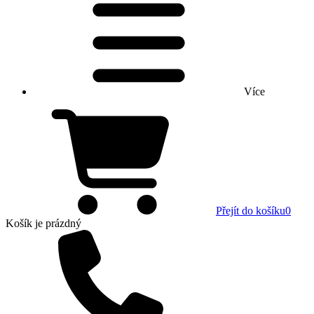
Více
Přejít do košíku
0
Košík
je prázdný