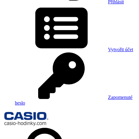
Přihlásit
Vytvořit účet
Zapomenuté
heslo