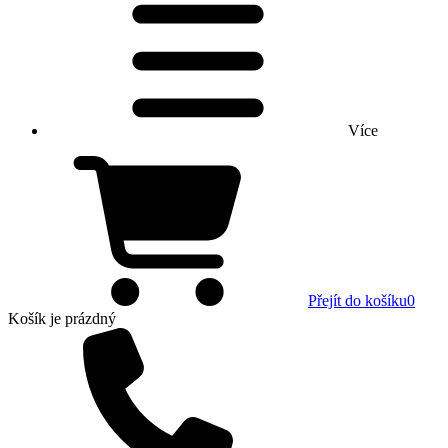
Více
Přejít do košíku
0
Košík
je prázdný