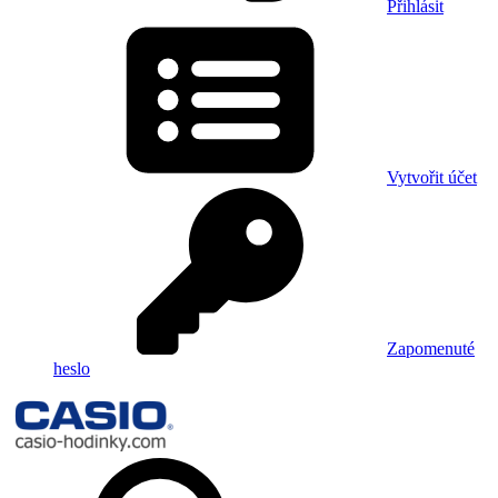
Přihlásit
Vytvořit účet
Zapomenuté
heslo