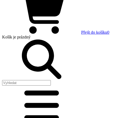
Přejít do košíku
0
Košík
je prázdný