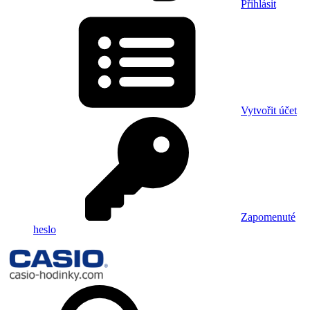
Přihlásit
Vytvořit účet
Zapomenuté
heslo