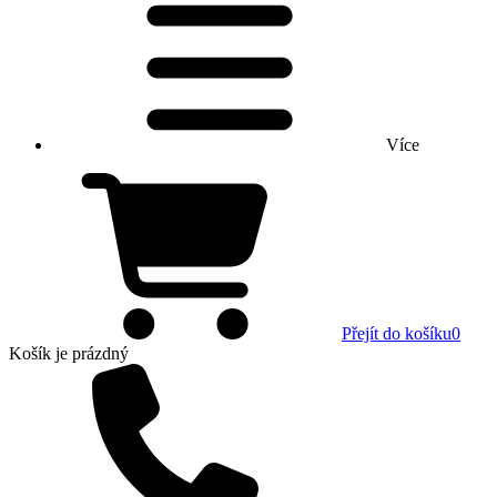
Více
Přejít do košíku
0
Košík
je prázdný