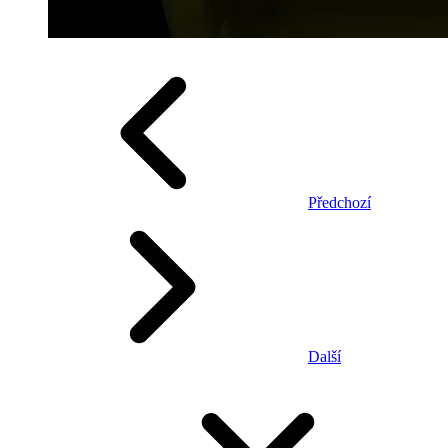
Předchozí
Další