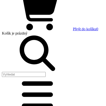
Přejít do košíku
0
Košík
je prázdný