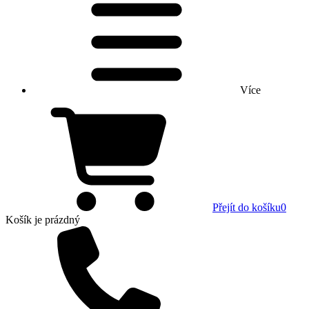
Více
Přejít do košíku
0
Košík
je prázdný