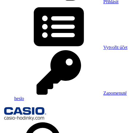
Přihlásit
Vytvořit účet
Zapomenuté
heslo