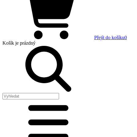
Přejít do košíku
0
Košík
je prázdný