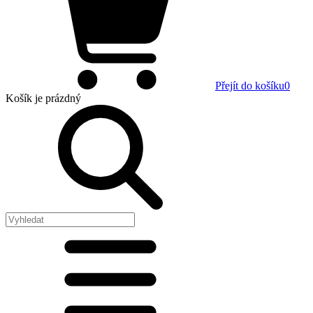
Přejít do košíku
0
Košík
je prázdný