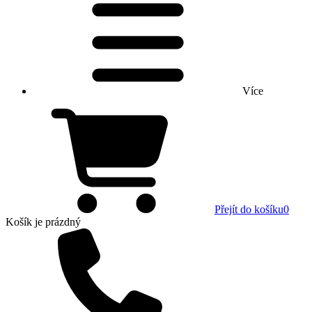
Více
Přejít do košíku
0
Košík
je prázdný