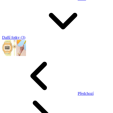
Další fotky (3)
Předchozí