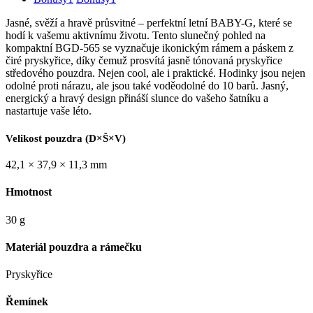
Jasné, svěží a hravě průsvitné – perfektní letní BABY-G, které se
hodí k vašemu aktivnímu životu. Tento slunečný pohled na
kompaktní BGD-565 se vyznačuje ikonickým rámem a páskem z
čiré pryskyřice, díky čemuž prosvítá jasně tónovaná pryskyřice
středového pouzdra. Nejen cool, ale i praktické. Hodinky jsou nejen
odolné proti nárazu, ale jsou také voděodolné do 10 barů. Jasný,
energický a hravý design přináší slunce do vašeho šatníku a
nastartuje vaše léto.
Velikost pouzdra (D×Š×V)
42,1 × 37,9 × 11,3 mm
Hmotnost
30 g
Materiál pouzdra a rámečku
Pryskyřice
Řemínek