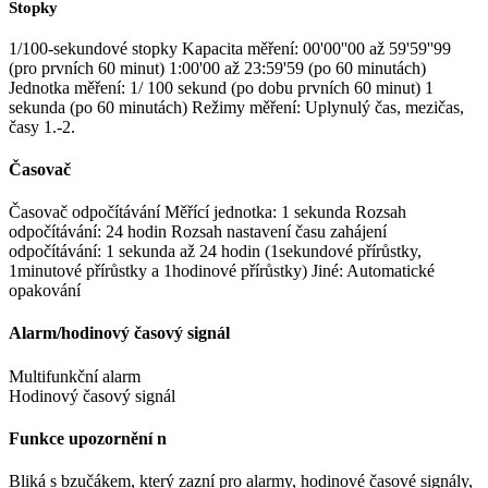
Stopky
1/100-sekundové stopky Kapacita měření: 00'00''00 až 59'59''99
(pro prvních 60 minut) 1:00'00 až 23:59'59 (po 60 minutách)
Jednotka měření: 1/ 100 sekund (po dobu prvních 60 minut) 1
sekunda (po 60 minutách) Režimy měření: Uplynulý čas, mezičas,
časy 1.-2.
Časovač
Časovač odpočítávání Měřící jednotka: 1 sekunda Rozsah
odpočítávání: 24 hodin Rozsah nastavení času zahájení
odpočítávání: 1 sekunda až 24 hodin (1sekundové přírůstky,
1minutové přírůstky a 1hodinové přírůstky) Jiné: Automatické
opakování
Alarm/hodinový časový signál
Multifunkční alarm
Hodinový časový signál
Funkce upozornění n
Bliká s bzučákem, který zazní pro alarmy, hodinové časové signály,