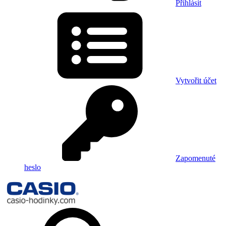
Přihlásit
Vytvořit účet
Zapomenuté
heslo