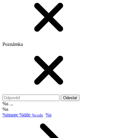
Poznámka
Odeslat
%s ...
%s
%image
%title
%s
%code