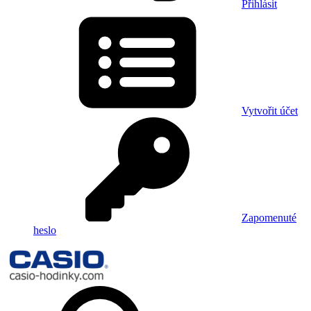
Přihlásit
Vytvořit účet
Zapomenuté
heslo