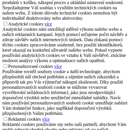
produktů v košíku, nákupní proces a ukládání nastavení soukromí.
Nepožadujeme Váš souhlas s využitím technických cookies na
našem webu. Z tohoto důvodu technické cookies nemohou být
individuálně deaktivovány nebo aktivovány.
Analytické cookies
více
Analytické cookies nám umožňují měření výkonu našeho webu a
našich reklamních kampaní. Jejich pomocí určujeme počet návštěv a
zdroje návštěv našich internetových stránek. Data získaná pomocí
těchto cookies zpracováváme souhrnně, bez použití identifikátorů,
které ukazují na konkrétní uživatelé našeho webu. Pokud vypnete
používání analytických cookies ve vztahu k Vaší návštěvě, ztrácíme
možnost analýzy výkonu a optimalizace našich opatření.
Personalizované cookies
více
Používáme rovněž soubory cookie a další technologie, abychom
přizpůsobili náš obchod potřebám a zájmům našich zákazníků a
připravili tak pro Vás výjimečné nákupní zkušenosti. Díky použití
personalizovaných souborů cookie se můžeme vyvarovat
vysvětlování nežádoucích informací, jako jsou neodpovídající
doporučení výrobků nebo neužitečné mimořádné nabídky. Navíc
nám používání personalizovaných souborů cookie umožňuje nabízet
Vám dodatečné funkce, jako například doporučení výrobků
přizpůsobených Vašim potřebám.
Reklamní cookies
více
Reklamní cookies používáme my nebo naši partneři, abychom Vám
mohli zobrazit vhodné obsahy nebo reklamy jak na našich