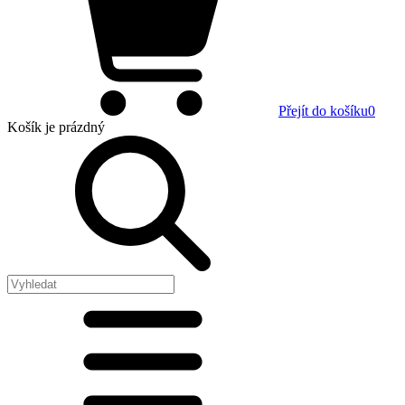
Přejít do košíku
0
Košík
je prázdný