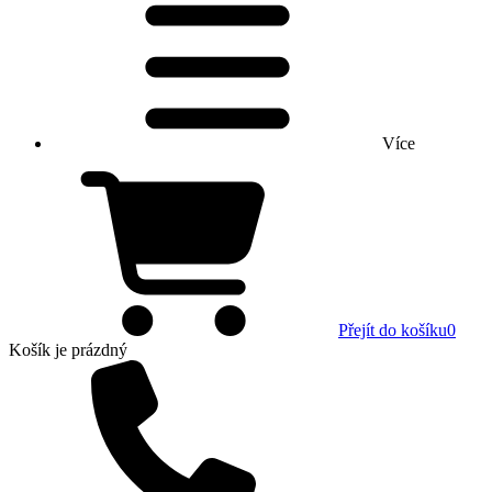
Více
Přejít do košíku
0
Košík
je prázdný