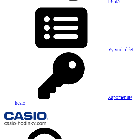
Přihlásit
Vytvořit účet
Zapomenuté
heslo