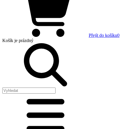
Přejít do košíku
0
Košík
je prázdný