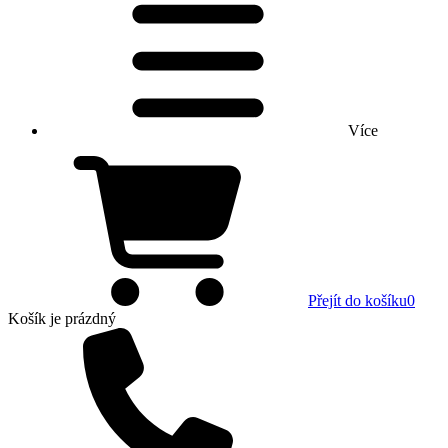
Více
Přejít do košíku
0
Košík
je prázdný