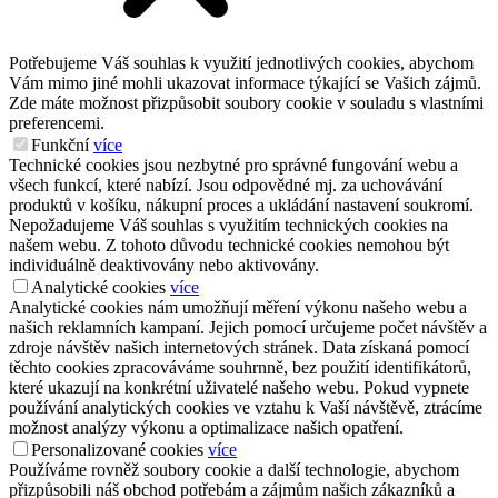
Potřebujeme Váš souhlas k využití jednotlivých cookies, abychom
Vám mimo jiné mohli ukazovat informace týkající se Vašich zájmů.
Zde máte možnost přizpůsobit soubory cookie v souladu s vlastními
preferencemi.
Funkční
více
Technické cookies jsou nezbytné pro správné fungování webu a
všech funkcí, které nabízí. Jsou odpovědné mj. za uchovávání
produktů v košíku, nákupní proces a ukládání nastavení soukromí.
Nepožadujeme Váš souhlas s využitím technických cookies na
našem webu. Z tohoto důvodu technické cookies nemohou být
individuálně deaktivovány nebo aktivovány.
Analytické cookies
více
Analytické cookies nám umožňují měření výkonu našeho webu a
našich reklamních kampaní. Jejich pomocí určujeme počet návštěv a
zdroje návštěv našich internetových stránek. Data získaná pomocí
těchto cookies zpracováváme souhrnně, bez použití identifikátorů,
které ukazují na konkrétní uživatelé našeho webu. Pokud vypnete
používání analytických cookies ve vztahu k Vaší návštěvě, ztrácíme
možnost analýzy výkonu a optimalizace našich opatření.
Personalizované cookies
více
Používáme rovněž soubory cookie a další technologie, abychom
přizpůsobili náš obchod potřebám a zájmům našich zákazníků a