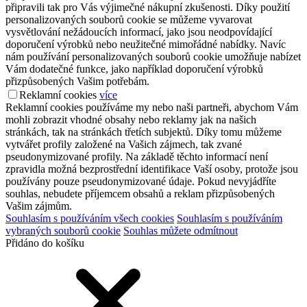
připravili tak pro Vás výjimečné nákupní zkušenosti. Díky použití
personalizovaných souborů cookie se můžeme vyvarovat
vysvětlování nežádoucích informací, jako jsou neodpovídající
doporučení výrobků nebo neužitečné mimořádné nabídky. Navíc
nám používání personalizovaných souborů cookie umožňuje nabízet
Vám dodatečné funkce, jako například doporučení výrobků
přizpůsobených Vašim potřebám.
Reklamní cookies
více
Reklamní cookies používáme my nebo naši partneři, abychom Vám
mohli zobrazit vhodné obsahy nebo reklamy jak na našich
stránkách, tak na stránkách třetích subjektů. Díky tomu můžeme
vytvářet profily založené na Vašich zájmech, tak zvané
pseudonymizované profily. Na základě těchto informací není
zpravidla možná bezprostřední identifikace Vaší osoby, protože jsou
používány pouze pseudonymizované údaje. Pokud nevyjádříte
souhlas, nebudete příjemcem obsahů a reklam přizpůsobených
Vašim zájmům.
Souhlasím s používáním všech cookies
Souhlasím s používáním
vybraných souborů cookie
Souhlas můžete odmítnout
Přidáno do košíku