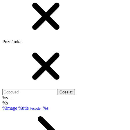
Poznámka
Odeslat
%s ...
%s
%image
%title
%s
%code