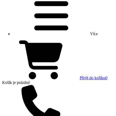
Více
Přejít do košíku
0
Košík
je prázdný