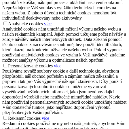
produktů v košíku, nákupní proces a ukládání nastavení soukromí.
Nepožadujeme Váš souhlas s využitím technických cookies na
našem webu. Z tohoto důvodu technické cookies nemohou být
individuálně deaktivovány nebo aktivovány.
Analytické cookies
více
Analytické cookies nám umožňují měření výkonu našeho webu a
našich reklamních kampaní. Jejich pomocí určujeme počet návštěv a
zdroje návštěv našich internetových stránek. Data získaná pomocí
těchto cookies zpracováváme souhrnně, bez použití identifikátorů,
které ukazují na konkrétní uživatelé našeho webu. Pokud vypnete
používání analytických cookies ve vztahu k Vaší návštěvě, ztrácíme
možnost analýzy výkonu a optimalizace našich opatření.
Personalizované cookies
více
Používáme rovněž soubory cookie a další technologie, abychom
přizpůsobili náš obchod potřebám a zájmům našich zákazníků a
připravili tak pro Vás výjimečné nákupní zkušenosti. Díky použití
personalizovaných souborů cookie se můžeme vyvarovat
vysvětlování nežádoucích informací, jako jsou neodpovídající
doporučení výrobků nebo neužitečné mimořádné nabídky. Navíc
nám používání personalizovaných souborů cookie umožňuje nabízet
Vám dodatečné funkce, jako například doporučení výrobků
přizpůsobených Vašim potřebám.
Reklamní cookies
více
Reklamní cookies používáme my nebo naši partneři, abychom Vám
mohli zobrazit vhodné obsahy nebo reklamy jak na našich