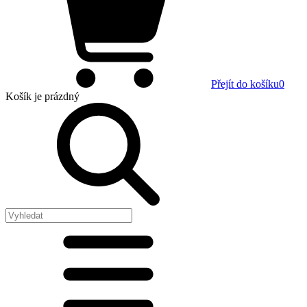
Přejít do košíku
0
Košík
je prázdný