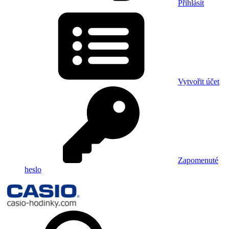
Přihlásit
Vytvořit účet
Zapomenuté
heslo