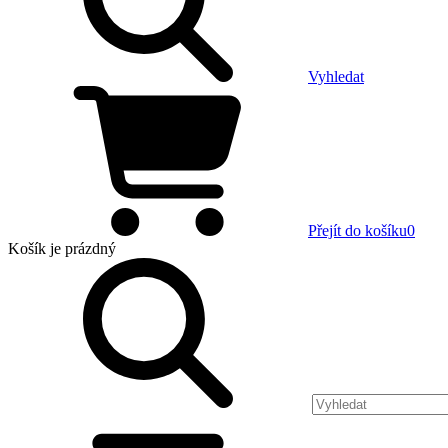
Vyhledat
Přejít do košíku
0
Košík
je prázdný