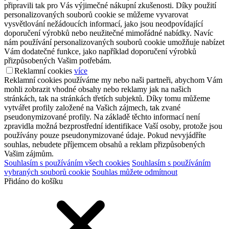
připravili tak pro Vás výjimečné nákupní zkušenosti. Díky použití
personalizovaných souborů cookie se můžeme vyvarovat
vysvětlování nežádoucích informací, jako jsou neodpovídající
doporučení výrobků nebo neužitečné mimořádné nabídky. Navíc
nám používání personalizovaných souborů cookie umožňuje nabízet
Vám dodatečné funkce, jako například doporučení výrobků
přizpůsobených Vašim potřebám.
Reklamní cookies
více
Reklamní cookies používáme my nebo naši partneři, abychom Vám
mohli zobrazit vhodné obsahy nebo reklamy jak na našich
stránkách, tak na stránkách třetích subjektů. Díky tomu můžeme
vytvářet profily založené na Vašich zájmech, tak zvané
pseudonymizované profily. Na základě těchto informací není
zpravidla možná bezprostřední identifikace Vaší osoby, protože jsou
používány pouze pseudonymizované údaje. Pokud nevyjádříte
souhlas, nebudete příjemcem obsahů a reklam přizpůsobených
Vašim zájmům.
Souhlasím s používáním všech cookies
Souhlasím s používáním
vybraných souborů cookie
Souhlas můžete odmítnout
Přidáno do košíku