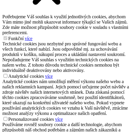
Potřebujeme Váš souhlas k využití jednotlivých cookies, abychom
Vám mimo jiné mohli ukazovat informace týkající se Vašich zájmů.
Zde máte možnost přizpůsobit soubory cookie v souladu s vlastními
preferencemi.
Funkční
více
Technické cookies jsou nezbytné pro správné fungování webu a
všech funkcí, které nabízí. Jsou odpovědné mj. za uchovávání
produktů v košíku, nákupní proces a ukládání nastavení soukromí.
Nepožadujeme Váš souhlas s využitím technických cookies na
našem webu. Z tohoto důvodu technické cookies nemohou být
individuálně deaktivovány nebo aktivovány.
Analytické cookies
více
Analytické cookies nám umožňují měření výkonu našeho webu a
našich reklamních kampaní. Jejich pomocí určujeme počet návštěv a
zdroje návštěv našich internetových stránek. Data získaná pomocí
těchto cookies zpracováváme souhrnně, bez použití identifikátorů,
které ukazují na konkrétní uživatelé našeho webu. Pokud vypnete
používání analytických cookies ve vztahu k Vaší návštěvě, ztrácíme
možnost analýzy výkonu a optimalizace našich opatření.
Personalizované cookies
více
Používáme rovněž soubory cookie a další technologie, abychom
přizpůsobili náš obchod potřebám a zájmům našich zákazníků a