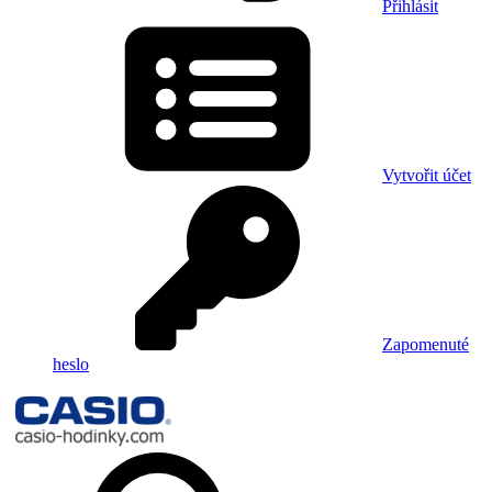
Přihlásit
Vytvořit účet
Zapomenuté
heslo