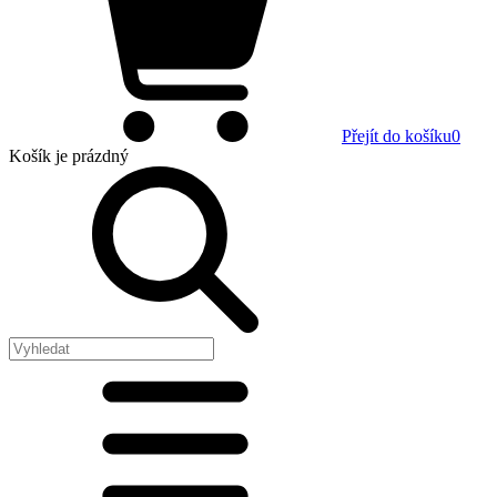
Přejít do košíku
0
Košík
je prázdný