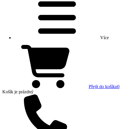
Více
Přejít do košíku
0
Košík
je prázdný