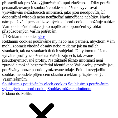
připravili tak pro Vás výjimečné nákupní zkušenosti. Díky použití
personalizovaných souborů cookie se můžeme vyvarovat
vysvětlování nežádoucích informací, jako jsou neodpovídající
doporučení výrobků nebo neužitečné mimořádné nabídky. Navíc
nám používání personalizovaných souborů cookie umožňuje nabízet
Vám dodatečné funkce, jako například doporučení výrobků
přizpůsobených Vašim potřebám.
Reklamní cookies
více
Reklamní cookies používáme my nebo naši partneři, abychom Vám
mohli zobrazit vhodné obsahy nebo reklamy jak na našich
stránkách, tak na stránkách třetích subjektů. Díky tomu můžeme
vytvářet profily založené na Vašich zájmech, tak zvané
pseudonymizované profily. Na základě těchto informací není
zpravidla možná bezprostřední identifikace Vaší osoby, protože jsou
používány pouze pseudonymizované údaje. Pokud nevyjádříte
souhlas, nebudete příjemcem obsahů a reklam přizpůsobených
Vašim zájmům.
Souhlasím s používáním všech cookies
Souhlasím s používáním
vybraných souborů cookie
Souhlas můžete odmítnout
Přidáno do košíku