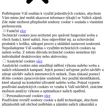
Potřebujeme Váš souhlas k využití jednotlivých cookies, abychom
Vám mimo jiné mohli ukazovat informace týkající se Vašich zájmů.
Zde máte možnost přizpůsobit soubory cookie v souladu s vlastními
preferencemi.
Funkční
více
Technické cookies jsou nezbytné pro správné fungování webu a
všech funkcí, které nabízí. Jsou odpovědné mj. za uchovávání
produktů v košíku, nákupní proces a ukládání nastavení soukromí.
Nepožadujeme Váš souhlas s využitím technických cookies na
našem webu. Z tohoto důvodu technické cookies nemohou být
individuálně deaktivovány nebo aktivovány.
Analytické cookies
více
Analytické cookies nám umožňují měření výkonu našeho webu a
našich reklamních kampaní. Jejich pomocí určujeme počet návštěv a
zdroje návštěv našich internetových stránek. Data získaná pomocí
těchto cookies zpracováváme souhrnně, bez použití identifikátorů,
které ukazují na konkrétní uživatelé našeho webu. Pokud vypnete
používání analytických cookies ve vztahu k Vaší návštěvě, ztrácíme
možnost analýzy výkonu a optimalizace našich opatření.
Personalizované cookies
více
Používáme rovněž soubory cookie a další technologie, abychom
přizpůsobili náš obchod potřebám a zájmům našich zákazníků a