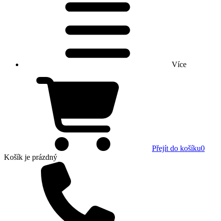
Více
Přejít do košíku
0
Košík
je prázdný