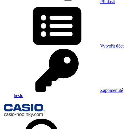
Přihlásit
Vytvořit účet
Zapomenuté
heslo