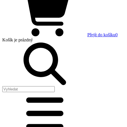
Přejít do košíku
0
Košík
je prázdný