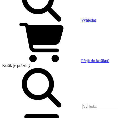
Vyhledat
Přejít do košíku
0
Košík
je prázdný