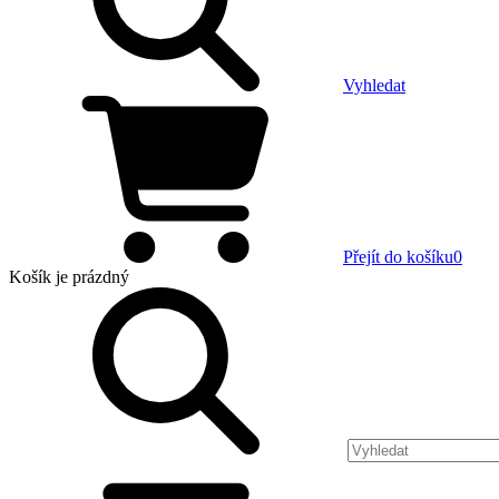
Vyhledat
Přejít do košíku
0
Košík
je prázdný