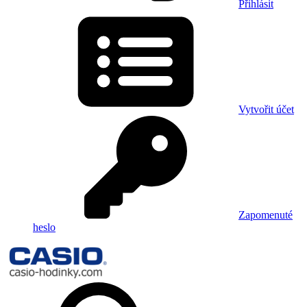
Přihlásit
Vytvořit účet
Zapomenuté
heslo