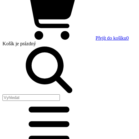
Přejít do košíku
0
Košík
je prázdný