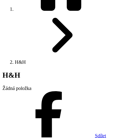
H&H
H&H
Žádná položka
Sdílet