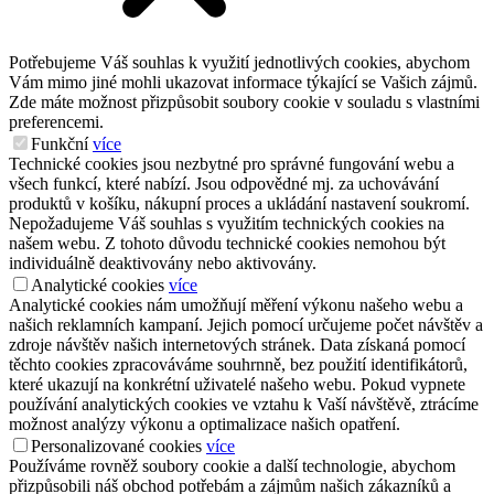
Potřebujeme Váš souhlas k využití jednotlivých cookies, abychom
Vám mimo jiné mohli ukazovat informace týkající se Vašich zájmů.
Zde máte možnost přizpůsobit soubory cookie v souladu s vlastními
preferencemi.
Funkční
více
Technické cookies jsou nezbytné pro správné fungování webu a
všech funkcí, které nabízí. Jsou odpovědné mj. za uchovávání
produktů v košíku, nákupní proces a ukládání nastavení soukromí.
Nepožadujeme Váš souhlas s využitím technických cookies na
našem webu. Z tohoto důvodu technické cookies nemohou být
individuálně deaktivovány nebo aktivovány.
Analytické cookies
více
Analytické cookies nám umožňují měření výkonu našeho webu a
našich reklamních kampaní. Jejich pomocí určujeme počet návštěv a
zdroje návštěv našich internetových stránek. Data získaná pomocí
těchto cookies zpracováváme souhrnně, bez použití identifikátorů,
které ukazují na konkrétní uživatelé našeho webu. Pokud vypnete
používání analytických cookies ve vztahu k Vaší návštěvě, ztrácíme
možnost analýzy výkonu a optimalizace našich opatření.
Personalizované cookies
více
Používáme rovněž soubory cookie a další technologie, abychom
přizpůsobili náš obchod potřebám a zájmům našich zákazníků a