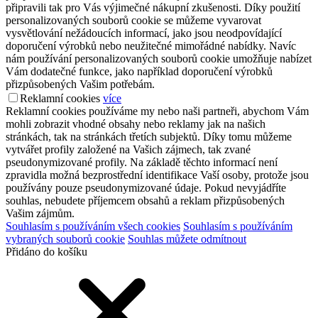
připravili tak pro Vás výjimečné nákupní zkušenosti. Díky použití
personalizovaných souborů cookie se můžeme vyvarovat
vysvětlování nežádoucích informací, jako jsou neodpovídající
doporučení výrobků nebo neužitečné mimořádné nabídky. Navíc
nám používání personalizovaných souborů cookie umožňuje nabízet
Vám dodatečné funkce, jako například doporučení výrobků
přizpůsobených Vašim potřebám.
Reklamní cookies
více
Reklamní cookies používáme my nebo naši partneři, abychom Vám
mohli zobrazit vhodné obsahy nebo reklamy jak na našich
stránkách, tak na stránkách třetích subjektů. Díky tomu můžeme
vytvářet profily založené na Vašich zájmech, tak zvané
pseudonymizované profily. Na základě těchto informací není
zpravidla možná bezprostřední identifikace Vaší osoby, protože jsou
používány pouze pseudonymizované údaje. Pokud nevyjádříte
souhlas, nebudete příjemcem obsahů a reklam přizpůsobených
Vašim zájmům.
Souhlasím s používáním všech cookies
Souhlasím s používáním
vybraných souborů cookie
Souhlas můžete odmítnout
Přidáno do košíku