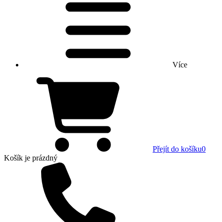
Více
Přejít do košíku
0
Košík
je prázdný