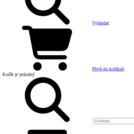
Vyhledat
Přejít do košíku
0
Košík
je prázdný